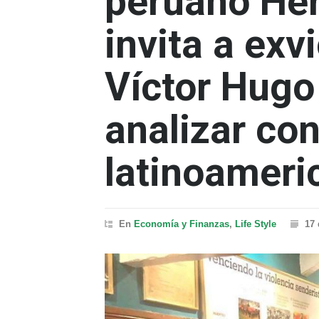
peruano He
invita a exv
Víctor Hugo
analizar co
latinoameri
En
Economía y Finanzas
,
Life Style
17 