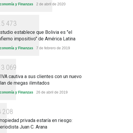
conomía y Finanzas
2 de abril de 2020
2
5
4
7
3
studio establece que Bolivia es "el
nfierno impositivo" de América Latina
conomía y Finanzas
7 de febrero de 2019
1
3
0
6
9
IVA cautiva a sus clientes con un nuevo
lan de megas ilimitados
conomía y Finanzas
26 de abril de 2019
8
2
0
8
ropiedad privada estaría en riesgo:
eriodista Juan C. Arana