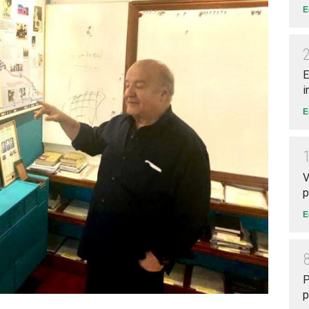
E
E
i
E
V
p
E
P
p