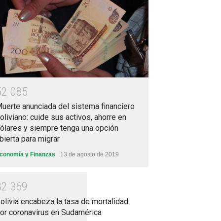
5
2
0
8
5
uerte anunciada del sistema financiero
oliviano: cuide sus activos, ahorre en
ólares y siempre tenga una opción
bierta para migrar
conomía y Finanzas
13 de agosto de 2019
3
2
3
6
9
olivia encabeza la tasa de mortalidad
or coronavirus en Sudamérica