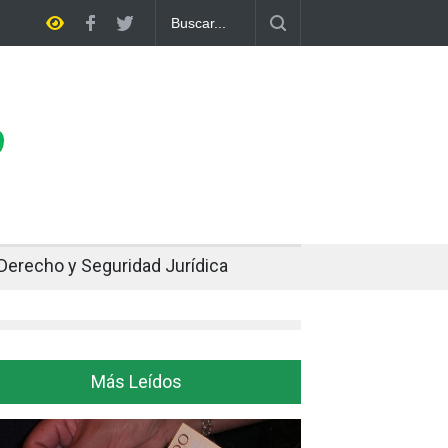
pe dos décadas de distancia con el FMI y pone a prueba su propio plan
Derecho y Seguridad Jurídica
Más Leídos