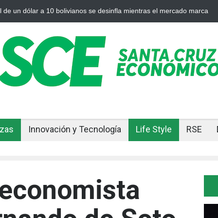
 plata se enfrían afuera, Bolivia siente el golpe en casa
Bolivia rom
ajuste
nzas
Innovación y Tecnología
Life Style
RSE
 economista