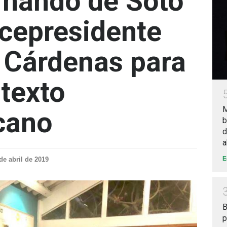
rnando de Soto
icepresidente
 Cárdenas para
ntexto
M
cano
b
d
a
E
de abril de 2019
B
p