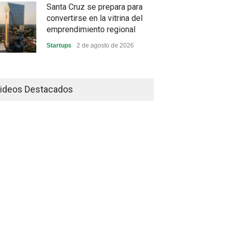
Santa Cruz se prepara para
convertirse en la vitrina del
emprendimiento regional
Startups
2 de agosto de 2026
China frena su producción
industrial y el golpe puede
ideos Destacados
llegar hasta las exportaciones
bolivianas
Sin Categoría
1 de agosto de 2026
La promesa oficial de un dólar
a 10 bolivianos se desinfla
mientras el mercado marca
otro récord
Economía y Finanzas
31 de julio de 2026