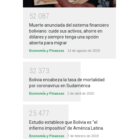
5
2
0
8
7
Muerte anunciada del sistema financiero
boliviano: cuide sus activos, ahorre en
dólares y siempre tenga una opción
abierta para migrar
Economía y Finanzas
13 de agosto de 2019
3
2
3
7
3
Bolivia encabeza la tasa de mortalidad
por coronavirus en Sudamérica
Economía y Finanzas
2 de abril de 2020
2
5
4
7
7
Estudio establece que Bolivia es "el
infierno impositivo" de América Latina
Economía y Finanzas
7 de febrero de 2019