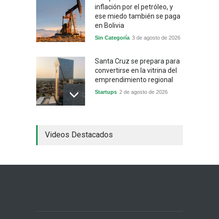
inflación por el petróleo, y
ese miedo también se paga
en Bolivia
Sin Categoría
3 de agosto de 2026
Santa Cruz se prepara para
convertirse en la vitrina del
emprendimiento regional
Startups
2 de agosto de 2026
China frena su producción
Videos Destacados
industrial y el golpe puede
llegar hasta las
exportaciones bolivianas
Sin Categoría
1 de agosto de 2026
La promesa oficial de un
dólar a 10 bolivianos se
desinfla mientras el
mercado marca otro récord