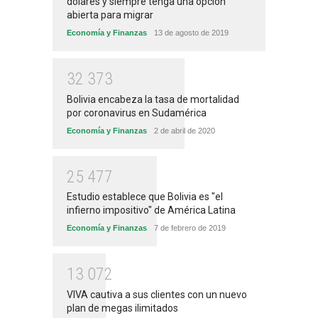
dólares y siempre tenga una opción
abierta para migrar
Economía y Finanzas
13 de agosto de 2019
3
2
3
7
3
Bolivia encabeza la tasa de mortalidad
por coronavirus en Sudamérica
Economía y Finanzas
2 de abril de 2020
2
5
4
7
7
Estudio establece que Bolivia es "el
infierno impositivo" de América Latina
Economía y Finanzas
7 de febrero de 2019
1
3
0
7
2
VIVA cautiva a sus clientes con un nuevo
plan de megas ilimitados