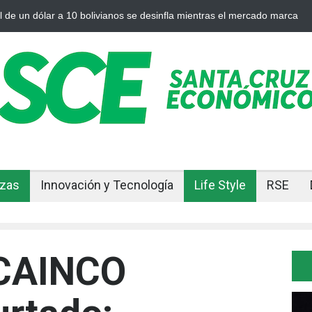
 plata se enfrían afuera, Bolivia siente el golpe en casa
Bolivia rom
ajuste
nzas
Innovación y Tecnología
Life Style
RSE
 CAINCO