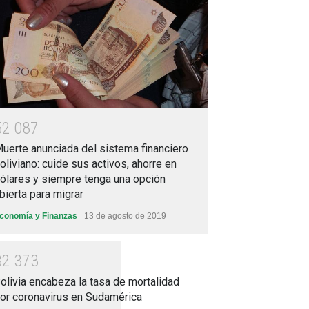
5
2
0
8
7
uerte anunciada del sistema financiero
oliviano: cuide sus activos, ahorre en
ólares y siempre tenga una opción
bierta para migrar
conomía y Finanzas
13 de agosto de 2019
3
2
3
7
3
olivia encabeza la tasa de mortalidad
or coronavirus en Sudamérica