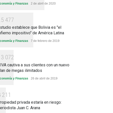
conomía y Finanzas
2 de abril de 2020
2
5
4
7
7
studio establece que Bolivia es "el
nfierno impositivo" de América Latina
conomía y Finanzas
7 de febrero de 2019
1
3
0
7
2
IVA cautiva a sus clientes con un nuevo
lan de megas ilimitados
conomía y Finanzas
26 de abril de 2019
8
2
1
1
ropiedad privada estaría en riesgo:
eriodista Juan C. Arana