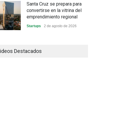
Santa Cruz se prepara para
convertirse en la vitrina del
emprendimiento regional
Startups
2 de agosto de 2026
China frena su producción
industrial y el golpe puede
ideos Destacados
llegar hasta las exportaciones
bolivianas
Sin Categoría
1 de agosto de 2026
La promesa oficial de un dólar
a 10 bolivianos se desinfla
mientras el mercado marca
otro récord
Economía y Finanzas
31 de julio de 2026