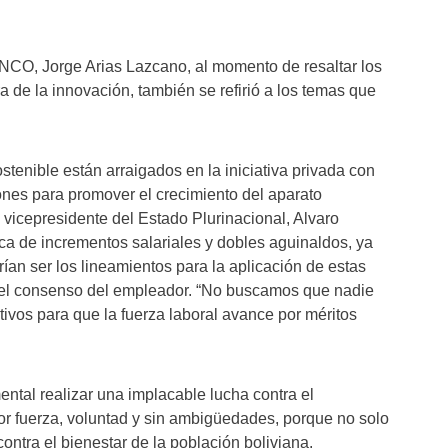
AINCO, Jorge Arias Lazcano, al momento de resaltar los
a de la innovación, también se refirió a los temas que
tenible están arraigados en la iniciativa privada con
nes para promover el crecimiento del aparato
l vicepresidente del Estado Plurinacional, Alvaro
tica de incrementos salariales y dobles aguinaldos, ya
erían ser los lineamientos para la aplicación de estas
n el consenso del empleador. “No buscamos que nadie
ivos para que la fuerza laboral avance por méritos
tal realizar una implacable lucha contra el
r fuerza, voluntad y sin ambigüedades, porque no solo
contra el bienestar de la población boliviana.