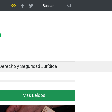
pe dos décadas de distancia con el FMI y pone a prueba su propio plan
Derecho y Seguridad Jurídica
Más Leídos