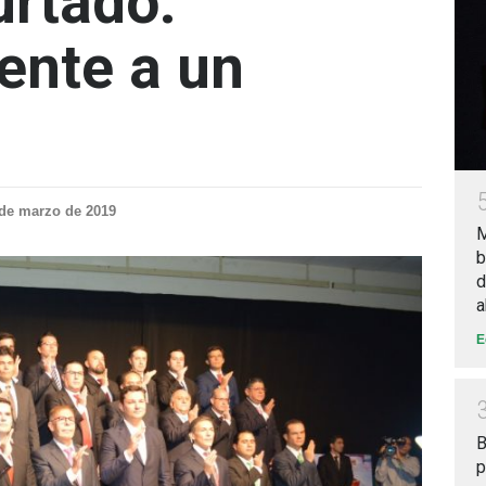
rtado:
ente a un
”
 de marzo de 2019
M
b
d
a
E
B
p