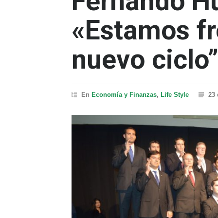
Fernando Hu
«Estamos fr
nuevo ciclo
En
Economía y Finanzas
,
Life Style
23