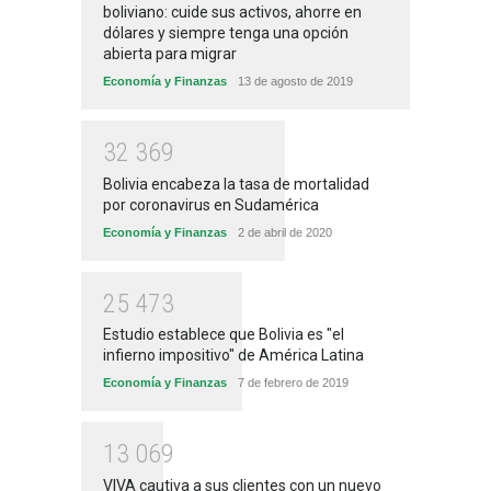
boliviano: cuide sus activos, ahorre en
dólares y siempre tenga una opción
abierta para migrar
Economía y Finanzas
13 de agosto de 2019
3
2
3
6
9
Bolivia encabeza la tasa de mortalidad
por coronavirus en Sudamérica
Economía y Finanzas
2 de abril de 2020
2
5
4
7
3
Estudio establece que Bolivia es "el
infierno impositivo" de América Latina
Economía y Finanzas
7 de febrero de 2019
1
3
0
6
9
VIVA cautiva a sus clientes con un nuevo