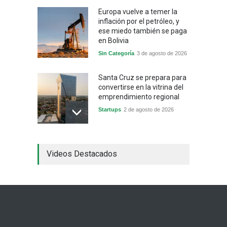
Europa vuelve a temer la
inflación por el petróleo, y
ese miedo también se paga
en Bolivia
Sin Categoría
3 de agosto de 2026
Santa Cruz se prepara para
convertirse en la vitrina del
emprendimiento regional
Startups
2 de agosto de 2026
China frena su producción
Videos Destacados
industrial y el golpe puede
llegar hasta las
exportaciones bolivianas
Sin Categoría
1 de agosto de 2026
La promesa oficial de un
dólar a 10 bolivianos se