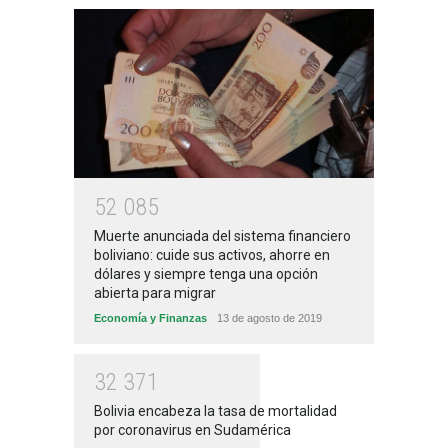
5
2
0
8
5
Muerte anunciada del sistema financiero
boliviano: cuide sus activos, ahorre en
dólares y siempre tenga una opción
abierta para migrar
Economía y Finanzas
13 de agosto de 2019
3
2
3
7
1
Bolivia encabeza la tasa de mortalidad
por coronavirus en Sudamérica