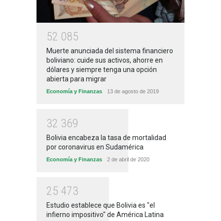
5
2
0
8
5
Muerte anunciada del sistema financiero
boliviano: cuide sus activos, ahorre en
dólares y siempre tenga una opción
abierta para migrar
Economía y Finanzas
13 de agosto de 2019
3
2
3
6
9
Bolivia encabeza la tasa de mortalidad
por coronavirus en Sudamérica
Economía y Finanzas
2 de abril de 2020
2
5
4
7
3
Estudio establece que Bolivia es "el
infierno impositivo" de América Latina