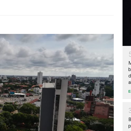
M
b
d
a
E
B
p