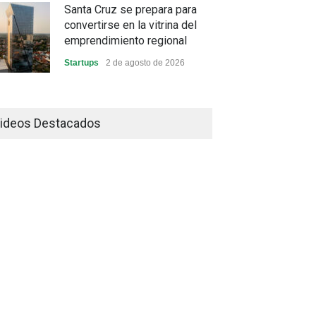
Santa Cruz se prepara para
convertirse en la vitrina del
emprendimiento regional
Startups
2 de agosto de 2026
China frena su producción
industrial y el golpe puede
ideos Destacados
llegar hasta las exportaciones
bolivianas
Sin Categoría
1 de agosto de 2026
La promesa oficial de un dólar
a 10 bolivianos se desinfla
mientras el mercado marca
otro récord
Economía y Finanzas
31 de julio de 2026