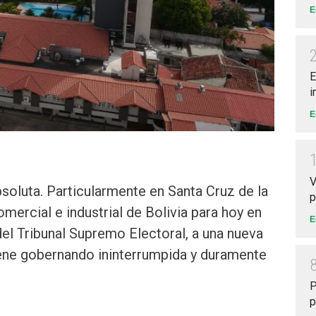
E
E
i
E
V
soluta. Particularmente en Santa Cruz de la
p
mercial e industrial de Bolivia para hoy en
E
del Tribunal Supremo Electoral, a una nueva
ene gobernando ininterrumpida y duramente
P
p