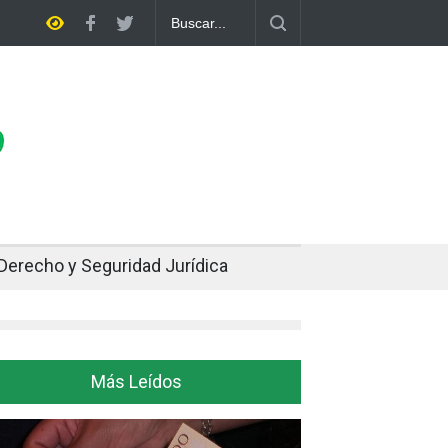
pe dos décadas de distancia con el FMI y pone a prueba su propio plan
Derecho y Seguridad Jurídica
Más Leídos