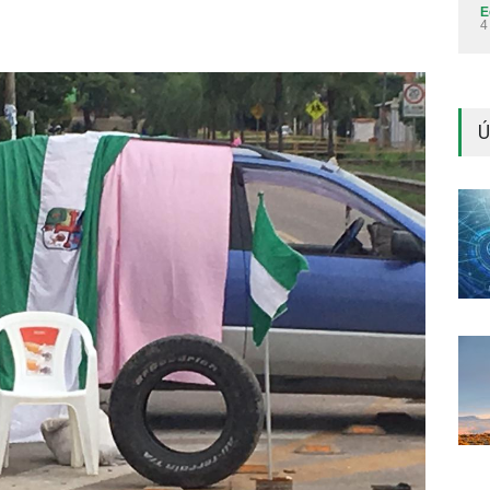
E
4
Ú