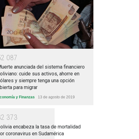
5
2
0
8
7
uerte anunciada del sistema financiero
oliviano: cuide sus activos, ahorre en
ólares y siempre tenga una opción
bierta para migrar
conomía y Finanzas
13 de agosto de 2019
3
2
3
7
3
olivia encabeza la tasa de mortalidad
or coronavirus en Sudamérica