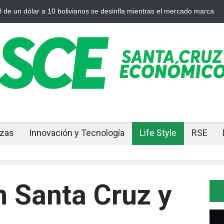
 plata se enfrían afuera, Bolivia siente el golpe en casa
Bolivia rom
ajuste
nzas
Innovación y Tecnología
Life Style
RSE
n Santa Cruz y