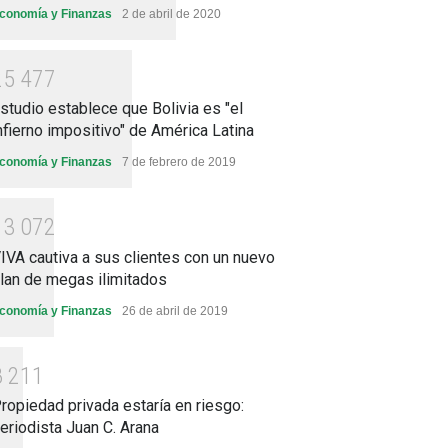
conomía y Finanzas
2 de abril de 2020
2
5
4
7
7
studio establece que Bolivia es "el
nfierno impositivo" de América Latina
conomía y Finanzas
7 de febrero de 2019
1
3
0
7
2
IVA cautiva a sus clientes con un nuevo
lan de megas ilimitados
conomía y Finanzas
26 de abril de 2019
8
2
1
1
ropiedad privada estaría en riesgo:
eriodista Juan C. Arana