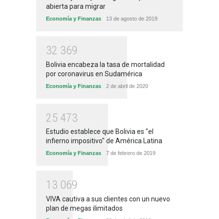
abierta para migrar
Economía y Finanzas
13 de agosto de 2019
3
2
3
6
9
Bolivia encabeza la tasa de mortalidad
por coronavirus en Sudamérica
Economía y Finanzas
2 de abril de 2020
2
5
4
7
3
Estudio establece que Bolivia es "el
infierno impositivo" de América Latina
Economía y Finanzas
7 de febrero de 2019
1
3
0
6
9
VIVA cautiva a sus clientes con un nuevo
plan de megas ilimitados