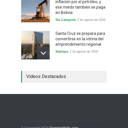
inflación por el petróleo, y
ese miedo también se paga
en Bolivia
Sin Categoría
3 de agosto de 2026
Santa Cruz se prepara para
convertirse en la vitrina del
emprendimiento regional
Startups
2 de agosto de 2026
China frena su producción
Videos Destacados
industrial y el golpe puede
llegar hasta las
exportaciones bolivianas
Sin Categoría
1 de agosto de 2026
La promesa oficial de un
dólar a 10 bolivianos se
desinfla mientras el
mercado marca otro récord