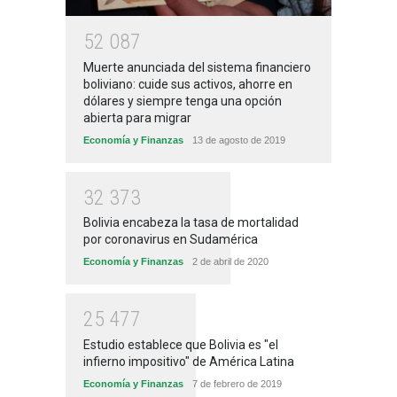
5
2
0
8
7
Muerte anunciada del sistema financiero
boliviano: cuide sus activos, ahorre en
dólares y siempre tenga una opción
abierta para migrar
Economía y Finanzas
13 de agosto de 2019
3
2
3
7
3
Bolivia encabeza la tasa de mortalidad
por coronavirus en Sudamérica
Economía y Finanzas
2 de abril de 2020
2
5
4
7
7
Estudio establece que Bolivia es "el
infierno impositivo" de América Latina
Economía y Finanzas
7 de febrero de 2019