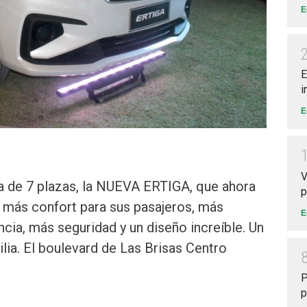
E
E
i
E
V
a de 7 plazas, la NUEVA ERTIGA, que ahora
p
 más confort para sus pasajeros, más
E
cia, más seguridad y un diseño increíble. Un
lia. El boulevard de Las Brisas Centro
P
p