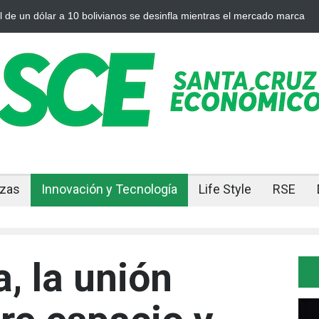
 plata se enfrían afuera, Bolivia siente el golpe en casa
Bolivia rom
ajuste
nzas
Innovación y Tecnología
Life Style
RSE
, la unión