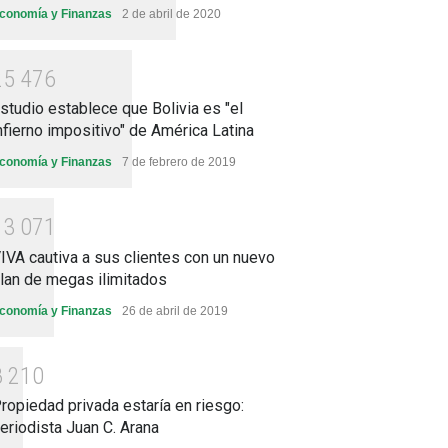
conomía y Finanzas
2 de abril de 2020
2
5
4
7
6
studio establece que Bolivia es "el
nfierno impositivo" de América Latina
conomía y Finanzas
7 de febrero de 2019
1
3
0
7
1
IVA cautiva a sus clientes con un nuevo
lan de megas ilimitados
conomía y Finanzas
26 de abril de 2019
8
2
1
0
ropiedad privada estaría en riesgo:
eriodista Juan C. Arana