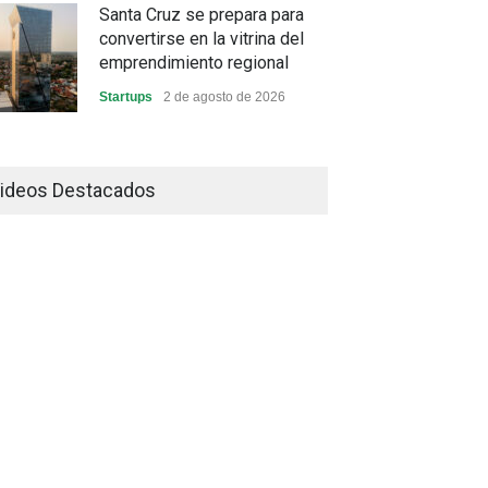
Santa Cruz se prepara para
convertirse en la vitrina del
emprendimiento regional
Startups
2 de agosto de 2026
China frena su producción
industrial y el golpe puede
ideos Destacados
llegar hasta las exportaciones
bolivianas
Sin Categoría
1 de agosto de 2026
La promesa oficial de un dólar
a 10 bolivianos se desinfla
mientras el mercado marca
otro récord
Economía y Finanzas
31 de julio de 2026