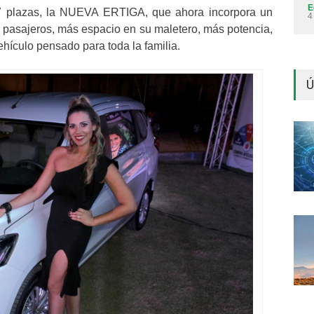
E
7 plazas, la NUEVA ERTIGA, que ahora incorpora un
4
 pasajeros, más espacio en su maletero, más potencia,
hículo pensado para toda la familia.
Ú