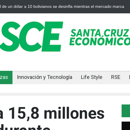
s se desinfla mientras el mercado marca
Cuando el oro y la plata se
nzas
Innovación y Tecnología
Life Style
RSE
a 15,8 millones