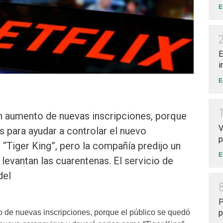
E
E
i
E
un aumento de nuevas inscripciones, porque
V
s para ayudar a controlar el nuevo
p
“Tiger King”, pero la compañía predijo un
E
levantan las cuarentenas. El servicio de
del
P
to de nuevas inscripciones, porque el público se quedó
p