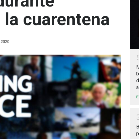
durante
e la cuarentena
 2020
M
b
d
a
E
B
p