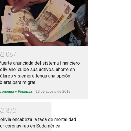
5
2
0
8
7
uerte anunciada del sistema financiero
oliviano: cuide sus activos, ahorre en
ólares y siempre tenga una opción
bierta para migrar
conomía y Finanzas
13 de agosto de 2019
3
2
3
7
2
olivia encabeza la tasa de mortalidad
or coronavirus en Sudamérica