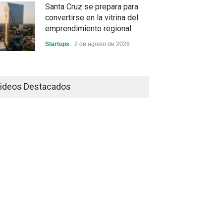
Santa Cruz se prepara para
convertirse en la vitrina del
emprendimiento regional
Startups
2 de agosto de 2026
China frena su producción
industrial y el golpe puede
ideos Destacados
llegar hasta las exportaciones
bolivianas
Sin Categoría
1 de agosto de 2026
La promesa oficial de un dólar
a 10 bolivianos se desinfla
mientras el mercado marca
otro récord
Economía y Finanzas
31 de julio de 2026