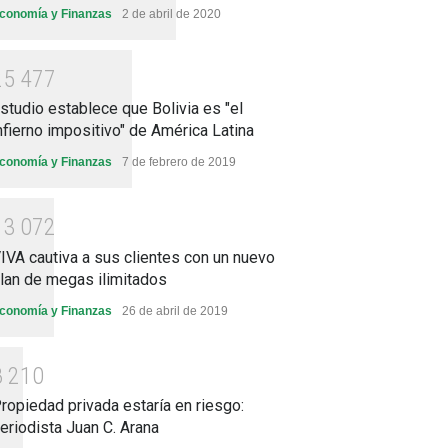
conomía y Finanzas
2 de abril de 2020
2
5
4
7
7
studio establece que Bolivia es "el
nfierno impositivo" de América Latina
conomía y Finanzas
7 de febrero de 2019
1
3
0
7
2
IVA cautiva a sus clientes con un nuevo
lan de megas ilimitados
conomía y Finanzas
26 de abril de 2019
8
2
1
0
ropiedad privada estaría en riesgo:
eriodista Juan C. Arana