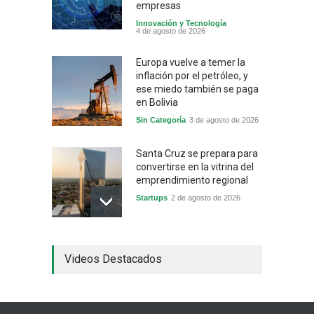
empresas
Innovación y Tecnología
4 de agosto de 2026
Europa vuelve a temer la
inflación por el petróleo, y
ese miedo también se paga
en Bolivia
Sin Categoría
3 de agosto de 2026
Santa Cruz se prepara para
convertirse en la vitrina del
emprendimiento regional
Startups
2 de agosto de 2026
China frena su producción
Videos Destacados
industrial y el golpe puede
llegar hasta las
exportaciones bolivianas
Sin Categoría
1 de agosto de 2026