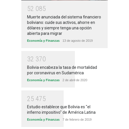
5
2
0
8
5
Muerte anunciada del sistema financiero
boliviano: cuide sus activos, ahorre en
dólares y siempre tenga una opción
abierta para migrar
Economía y Finanzas
13 de agosto de 2019
3
2
3
7
0
Bolivia encabeza la tasa de mortalidad
por coronavirus en Sudamérica
Economía y Finanzas
2 de abril de 2020
2
5
4
7
5
Estudio establece que Bolivia es "el
infierno impositivo" de América Latina
Economía y Finanzas
7 de febrero de 2019