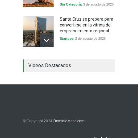
Sin Categoría
3 de agosto de 2026
Santa Cruz se prepara para
convertirse en la vitrina del
emprendimiento regional
Startups
2 de agosto de 2026
China frena su producción
Videos Destacados
industrial y el golpe puede
llegar hasta las
exportaciones bolivianas
Sin Categoría
1 de agosto de 2026
La promesa oficial de un
dólar a 10 bolivianos se
desinfla mientras el
mercado marca otro récord
© Copyright 2024
DominioMatic.com
Economía y Finanzas
31 de julio de 2026