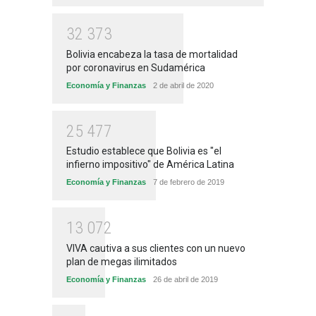
3
2
3
7
3
Bolivia encabeza la tasa de mortalidad
por coronavirus en Sudamérica
Economía y Finanzas
2 de abril de 2020
2
5
4
7
7
Estudio establece que Bolivia es "el
infierno impositivo" de América Latina
Economía y Finanzas
7 de febrero de 2019
1
3
0
7
2
VIVA cautiva a sus clientes con un nuevo
plan de megas ilimitados
Economía y Finanzas
26 de abril de 2019