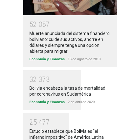
5
2
0
8
7
Muerte anunciada del sistema financiero
boliviano: cuide sus activos, ahorre en
dólares y siempre tenga una opción
abierta para migrar
Economía y Finanzas
13 de agosto de 2019
3
2
3
7
3
Bolivia encabeza la tasa de mortalidad
por coronavirus en Sudamérica
Economía y Finanzas
2 de abril de 2020
2
5
4
7
7
Estudio establece que Bolivia es "el
infierno impositivo" de América Latina