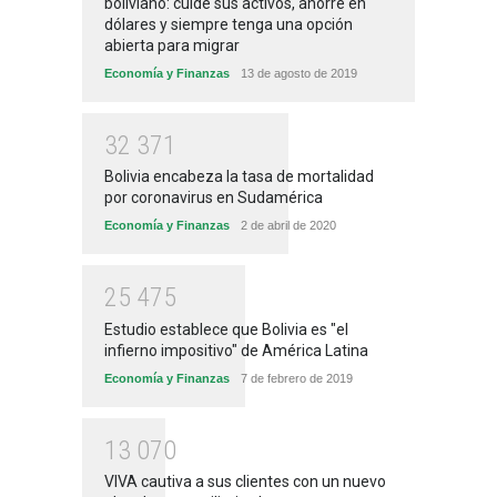
boliviano: cuide sus activos, ahorre en
dólares y siempre tenga una opción
abierta para migrar
Economía y Finanzas
13 de agosto de 2019
3
2
3
7
1
Bolivia encabeza la tasa de mortalidad
por coronavirus en Sudamérica
Economía y Finanzas
2 de abril de 2020
2
5
4
7
5
Estudio establece que Bolivia es "el
infierno impositivo" de América Latina
Economía y Finanzas
7 de febrero de 2019
1
3
0
7
0
VIVA cautiva a sus clientes con un nuevo