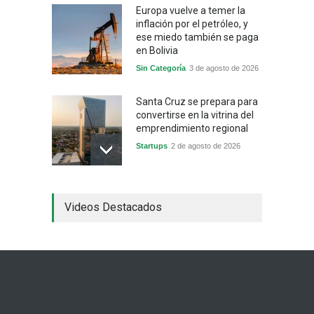
Europa vuelve a temer la
inflación por el petróleo, y
ese miedo también se paga
en Bolivia
Sin Categoría
3 de agosto de 2026
Santa Cruz se prepara para
convertirse en la vitrina del
emprendimiento regional
Startups
2 de agosto de 2026
China frena su producción
Videos Destacados
industrial y el golpe puede
llegar hasta las
exportaciones bolivianas
Sin Categoría
1 de agosto de 2026
La promesa oficial de un
dólar a 10 bolivianos se
desinfla mientras el