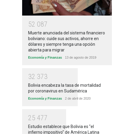
5
2
0
8
7
Muerte anunciada del sistema financiero
boliviano: cuide sus activos, ahorre en
dólares y siempre tenga una opción
abierta para migrar
Economía y Finanzas
13 de agosto de 2019
3
2
3
7
3
Bolivia encabeza la tasa de mortalidad
por coronavirus en Sudamérica
Economía y Finanzas
2 de abril de 2020
2
5
4
7
7
Estudio establece que Bolivia es "el
infierno impositivo" de América Latina