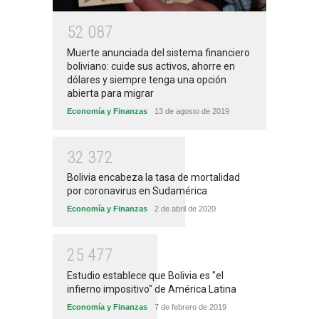
5
2
0
8
7
Muerte anunciada del sistema financiero
boliviano: cuide sus activos, ahorre en
dólares y siempre tenga una opción
abierta para migrar
Economía y Finanzas
13 de agosto de 2019
3
2
3
7
2
Bolivia encabeza la tasa de mortalidad
por coronavirus en Sudamérica
Economía y Finanzas
2 de abril de 2020
2
5
4
7
7
Estudio establece que Bolivia es "el
infierno impositivo" de América Latina
Economía y Finanzas
7 de febrero de 2019