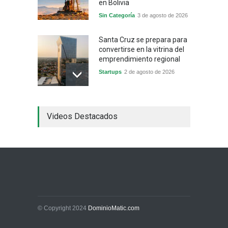
en Bolivia
Sin Categoría
3 de agosto de 2026
Santa Cruz se prepara para
convertirse en la vitrina del
emprendimiento regional
Startups
2 de agosto de 2026
China frena su producción
Videos Destacados
industrial y el golpe puede
llegar hasta las
exportaciones bolivianas
Sin Categoría
1 de agosto de 2026
La promesa oficial de un
dólar a 10 bolivianos se
desinfla mientras el
mercado marca otro récord
© Copyright 2024
DominioMatic.com
Economía y Finanzas
31 de julio de 2026