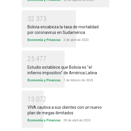
3
2
3
7
3
Bolivia encabeza la tasa de mortalidad
por coronavirus en Sudamérica
Economía y Finanzas
2 de abril de 2020
2
5
4
7
7
Estudio establece que Bolivia es "el
infierno impositivo" de América Latina
Economía y Finanzas
7 de febrero de 2019
1
3
0
7
2
VIVA cautiva a sus clientes con un nuevo
plan de megas ilimitados
Economía y Finanzas
26 de abril de 2019