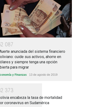
5
2
0
8
7
uerte anunciada del sistema financiero
oliviano: cuide sus activos, ahorre en
ólares y siempre tenga una opción
bierta para migrar
conomía y Finanzas
13 de agosto de 2019
3
2
3
7
3
olivia encabeza la tasa de mortalidad
or coronavirus en Sudamérica