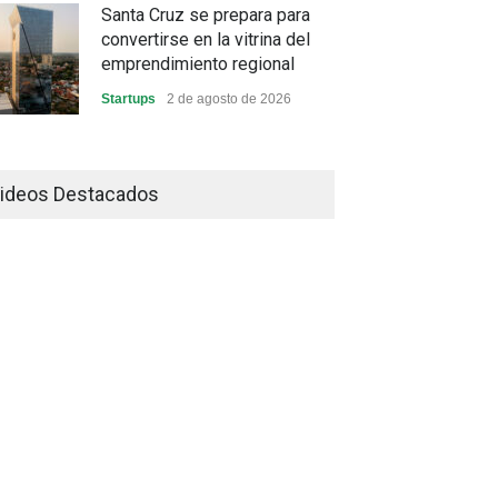
Santa Cruz se prepara para
convertirse en la vitrina del
emprendimiento regional
Startups
2 de agosto de 2026
China frena su producción
industrial y el golpe puede
ideos Destacados
llegar hasta las exportaciones
bolivianas
Sin Categoría
1 de agosto de 2026
La promesa oficial de un dólar
a 10 bolivianos se desinfla
mientras el mercado marca
otro récord
Economía y Finanzas
31 de julio de 2026