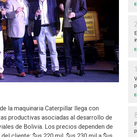
E
E
i
E
V
p
E
e la maquinaria Caterpillar llega con
tas productivas asociadas al desarrollo de
P
 viales de Bolivia. Los precios dependen de
p
del cliente: $us 220 mil, $us 230 mil a $us