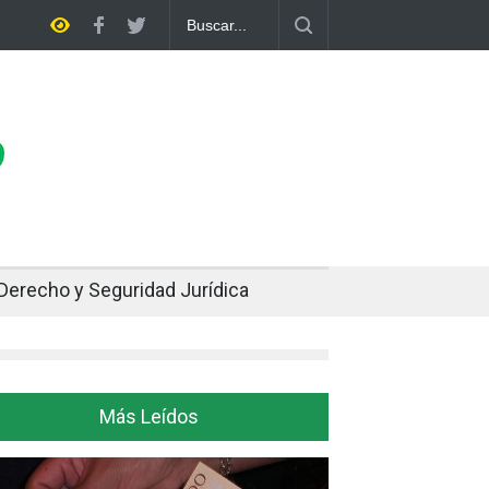
mpe dos décadas de distancia con el FMI y pone a prueba su propio pla
Derecho y Seguridad Jurídica
Más Leídos