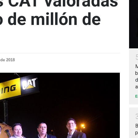
s CAT valoradas
o de millón de
 de 2018
M
b
d
a
E
B
p