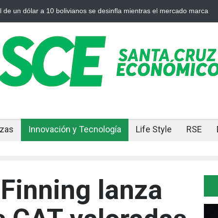
a plata se enfrían afuera, Bolivia siente el golpe en casa
Bolivia ro
ajuste
nzas
Innovación y Tecnología
Life Style
RSE
Finning lanza