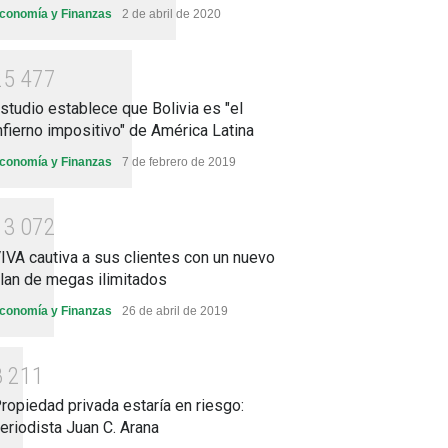
conomía y Finanzas
2 de abril de 2020
2
5
4
7
7
studio establece que Bolivia es "el
nfierno impositivo" de América Latina
conomía y Finanzas
7 de febrero de 2019
1
3
0
7
2
IVA cautiva a sus clientes con un nuevo
lan de megas ilimitados
conomía y Finanzas
26 de abril de 2019
8
2
1
1
ropiedad privada estaría en riesgo:
eriodista Juan C. Arana