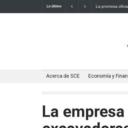
 bolivianos se desinfla mientras el mercado marca
Cuando el oro y l
Lo último
Acerca de SCE
Economía y Fina
La empresa 