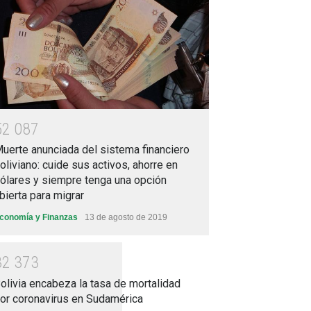
5
2
0
8
7
uerte anunciada del sistema financiero
oliviano: cuide sus activos, ahorre en
ólares y siempre tenga una opción
bierta para migrar
conomía y Finanzas
13 de agosto de 2019
3
2
3
7
3
olivia encabeza la tasa de mortalidad
or coronavirus en Sudamérica