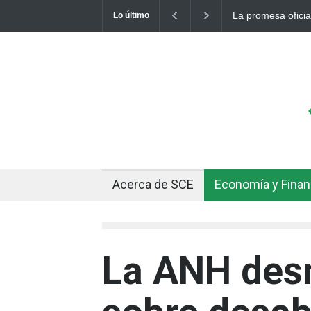
La promesa oficial de u
Lo último
otro récord
Acerca de SCE
Economía y Fina
La ANH des