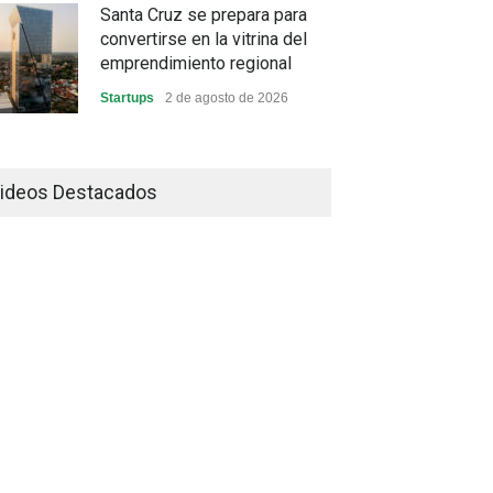
Santa Cruz se prepara para
convertirse en la vitrina del
emprendimiento regional
Startups
2 de agosto de 2026
China frena su producción
industrial y el golpe puede
ideos Destacados
llegar hasta las exportaciones
bolivianas
Sin Categoría
1 de agosto de 2026
La promesa oficial de un dólar
a 10 bolivianos se desinfla
mientras el mercado marca
otro récord
Economía y Finanzas
31 de julio de 2026