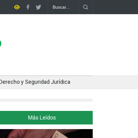
do el oro y la plata se enfrían afuera, Bolivia siente el golpe en casa
Derecho y Seguridad Jurídica
Más Leídos