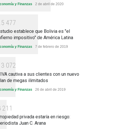
conomía y Finanzas
2 de abril de 2020
2
5
4
7
7
studio establece que Bolivia es "el
nfierno impositivo" de América Latina
conomía y Finanzas
7 de febrero de 2019
1
3
0
7
2
IVA cautiva a sus clientes con un nuevo
lan de megas ilimitados
conomía y Finanzas
26 de abril de 2019
8
2
1
1
ropiedad privada estaría en riesgo:
eriodista Juan C. Arana