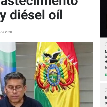
astecimiento
y diésel oíl
 de 2020
M
b
d
a
E
B
p