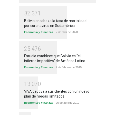
3
2
3
7
1
Bolivia encabeza la tasa de mortalidad
por coronavirus en Sudamérica
Economía y Finanzas
2 de abril de 2020
2
5
4
7
6
Estudio establece que Bolivia es "el
infierno impositivo" de América Latina
Economía y Finanzas
7 de febrero de 2019
1
3
0
7
0
VIVA cautiva a sus clientes con un nuevo
plan de megas ilimitados
Economía y Finanzas
26 de abril de 2019