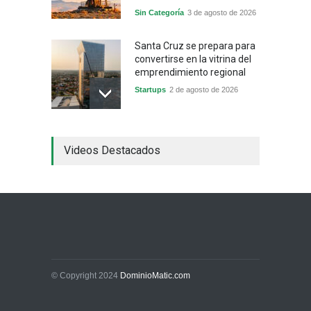
Sin Categoría
3 de agosto de 2026
Santa Cruz se prepara para
convertirse en la vitrina del
emprendimiento regional
Startups
2 de agosto de 2026
China frena su producción
Videos Destacados
industrial y el golpe puede
llegar hasta las
exportaciones bolivianas
Sin Categoría
1 de agosto de 2026
La promesa oficial de un
dólar a 10 bolivianos se
desinfla mientras el
mercado marca otro récord
© Copyright 2024
DominioMatic.com
Economía y Finanzas
31 de julio de 2026