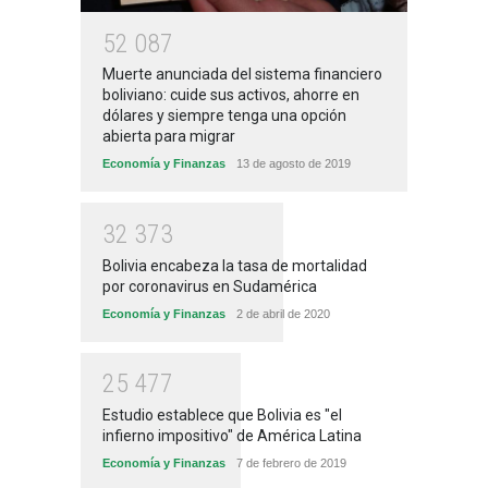
5
2
0
8
7
Muerte anunciada del sistema financiero
boliviano: cuide sus activos, ahorre en
dólares y siempre tenga una opción
abierta para migrar
Economía y Finanzas
13 de agosto de 2019
3
2
3
7
3
Bolivia encabeza la tasa de mortalidad
por coronavirus en Sudamérica
Economía y Finanzas
2 de abril de 2020
2
5
4
7
7
Estudio establece que Bolivia es "el
infierno impositivo" de América Latina
Economía y Finanzas
7 de febrero de 2019