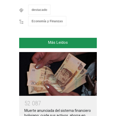
destacado
Economía y Finanzas
Más Leídos
5
2
0
8
7
Muerte anunciada del sistema financiero
boliviano: cuide sus activos, ahorre en