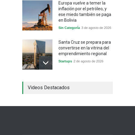
Europa vuelve a temer la
inflación por el petróleo, y
ese miedo también se paga
en Bolivia
Sin Categoría
3 de agosto de 2026
Santa Cruz se prepara para
convertirse en la vitrina del
emprendimiento regional
Startups
2 de agosto de 2026
China frena su producción
Videos Destacados
industrial y el golpe puede
llegar hasta las
exportaciones bolivianas
Sin Categoría
1 de agosto de 2026
La promesa oficial de un
dólar a 10 bolivianos se
desinfla mientras el