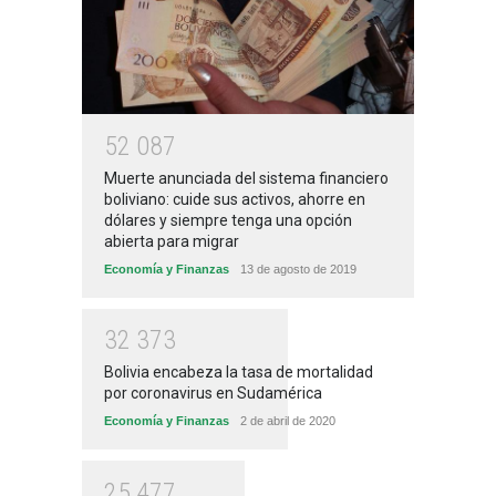
5
2
0
8
7
Muerte anunciada del sistema financiero
boliviano: cuide sus activos, ahorre en
dólares y siempre tenga una opción
abierta para migrar
Economía y Finanzas
13 de agosto de 2019
3
2
3
7
3
Bolivia encabeza la tasa de mortalidad
por coronavirus en Sudamérica
Economía y Finanzas
2 de abril de 2020
2
5
4
7
7