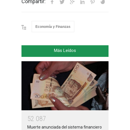
Compartir:
Economía y Finanzas
Más Leídos
5
2
0
8
7
Muerte anunciada del sistema financiero