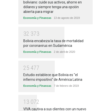
boliviano: cuide sus activos, ahorre en
dólares y siempre tenga una opción
abierta para migrar
Economía y Finanzas
13 de agosto de 2019
3
2
3
7
3
Bolivia encabeza la tasa de mortalidad
por coronavirus en Sudamérica
Economía y Finanzas
2 de abril de 2020
2
5
4
7
7
Estudio establece que Bolivia es "el
infierno impositivo" de América Latina
Economía y Finanzas
7 de febrero de 2019
1
3
0
7
2
VIVA cautiva a sus clientes con un nuevo