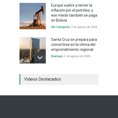
Europa vuelve a temer la
inflación por el petróleo, y
ese miedo también se paga
en Bolivia
Sin Categoría
3 de agosto de 2026
Santa Cruz se prepara para
convertirse en la vitrina del
emprendimiento regional
Startups
2 de agosto de 2026
China frena su producción
Videos Destacados
industrial y el golpe puede
llegar hasta las
exportaciones bolivianas
Sin Categoría
1 de agosto de 2026
La promesa oficial de un
dólar a 10 bolivianos se