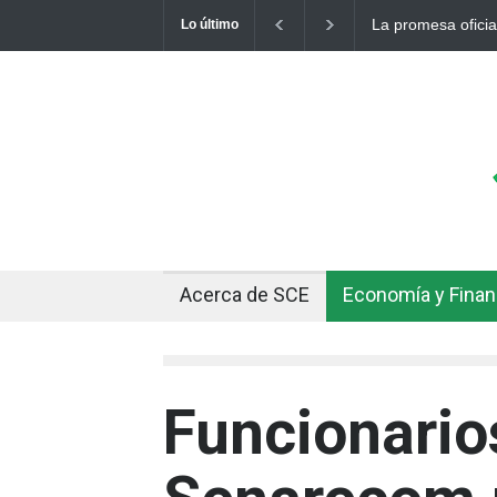
al de un dólar a 10 bolivianos se desinfla mientras el mercado marca
Lo último
Acerca de SCE
Economía y Fina
Funcionario