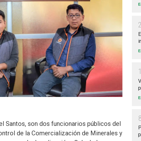
E
E
i
E
V
p
E
l Santos, son dos funcionarios públicos del
P
ontrol de la Comercialización de Minerales y
p