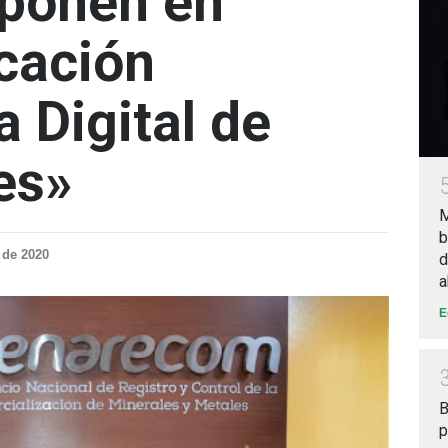
ponen en
cación
 Digital de
es»
M
b
 de 2020
d
a
E
B
p