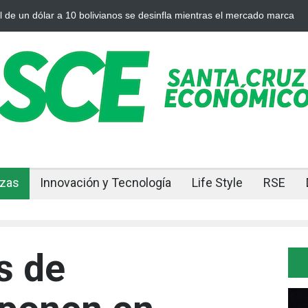
Cuando el oro y la plata se enfrían afuera, Bolivia siente el golpe en
nzas
Innovación y Tecnología
Life Style
RSE
s de