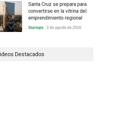
Santa Cruz se prepara para
convertirse en la vitrina del
emprendimiento regional
Startups
2 de agosto de 2026
China frena su producción
industrial y el golpe puede
ideos Destacados
llegar hasta las exportaciones
bolivianas
Sin Categoría
1 de agosto de 2026
La promesa oficial de un dólar
a 10 bolivianos se desinfla
mientras el mercado marca
otro récord
Economía y Finanzas
31 de julio de 2026