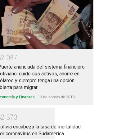
5
2
0
8
7
uerte anunciada del sistema financiero
oliviano: cuide sus activos, ahorre en
ólares y siempre tenga una opción
bierta para migrar
conomía y Finanzas
13 de agosto de 2019
3
2
3
7
3
olivia encabeza la tasa de mortalidad
or coronavirus en Sudamérica