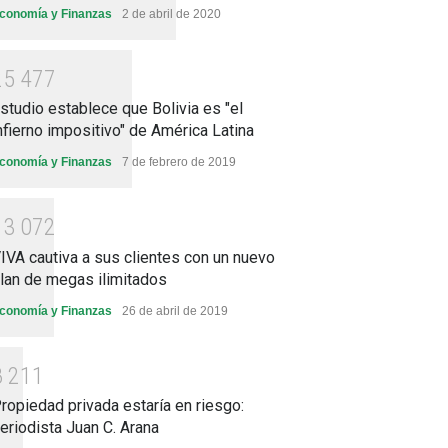
conomía y Finanzas
2 de abril de 2020
2
5
4
7
7
studio establece que Bolivia es "el
nfierno impositivo" de América Latina
conomía y Finanzas
7 de febrero de 2019
1
3
0
7
2
IVA cautiva a sus clientes con un nuevo
lan de megas ilimitados
conomía y Finanzas
26 de abril de 2019
8
2
1
1
ropiedad privada estaría en riesgo:
eriodista Juan C. Arana