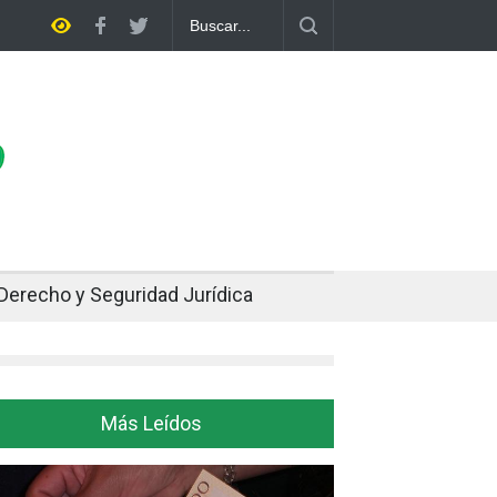
 casa
Bolivia rompe dos décadas de distancia con el FMI y pone a p
ajuste
Derecho y Seguridad Jurídica
Más Leídos