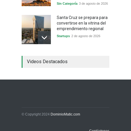
Sin Categoría
3 de agosto de 2026
Santa Cruz se prepara para
convertirse en la vitrina del
emprendimiento regional
Startups
2 de agosto de 2026
China frena su producción
Videos Destacados
industrial y el golpe puede
llegar hasta las
exportaciones bolivianas
Sin Categoría
1 de agosto de 2026
La promesa oficial de un
dólar a 10 bolivianos se
desinfla mientras el
mercado marca otro récord
© Copyright 2024
DominioMatic.com
Economía y Finanzas
31 de julio de 2026