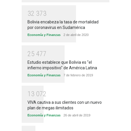
3
2
3
7
3
Bolivia encabeza la tasa de mortalidad
por coronavirus en Sudamérica
Economía y Finanzas
2 de abril de 2020
2
5
4
7
7
Estudio establece que Bolivia es "el
infierno impositivo" de América Latina
Economía y Finanzas
7 de febrero de 2019
1
3
0
7
2
VIVA cautiva a sus clientes con un nuevo
plan de megas ilimitados
Economía y Finanzas
26 de abril de 2019