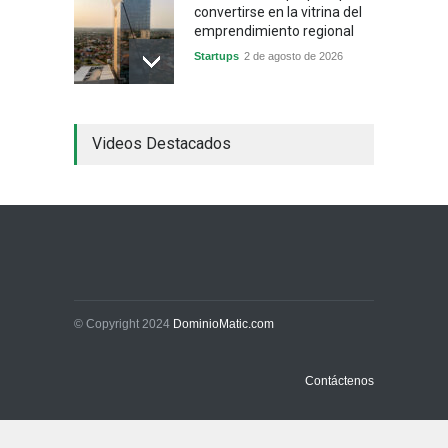
convertirse en la vitrina del
emprendimiento regional
Startups
2 de agosto de 2026
China frena su producción
Videos Destacados
industrial y el golpe puede
llegar hasta las
exportaciones bolivianas
Sin Categoría
1 de agosto de 2026
La promesa oficial de un
dólar a 10 bolivianos se
desinfla mientras el
mercado marca otro récord
© Copyright 2024
DominioMatic.com
Economía y Finanzas
31 de julio de 2026
Contáctenos