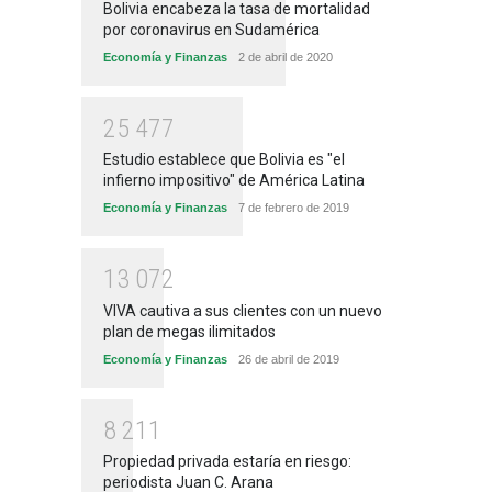
Bolivia encabeza la tasa de mortalidad
por coronavirus en Sudamérica
Economía y Finanzas
2 de abril de 2020
2
5
4
7
7
Estudio establece que Bolivia es "el
infierno impositivo" de América Latina
Economía y Finanzas
7 de febrero de 2019
1
3
0
7
2
VIVA cautiva a sus clientes con un nuevo
plan de megas ilimitados
Economía y Finanzas
26 de abril de 2019
8
2
1
1
Propiedad privada estaría en riesgo:
periodista Juan C. Arana