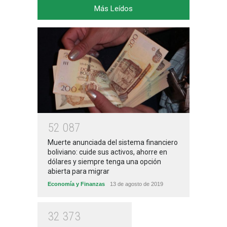
Más Leídos
5
2
0
8
7
Muerte anunciada del sistema financiero
boliviano: cuide sus activos, ahorre en
dólares y siempre tenga una opción
abierta para migrar
Economía y Finanzas
13 de agosto de 2019
3
2
3
7
3