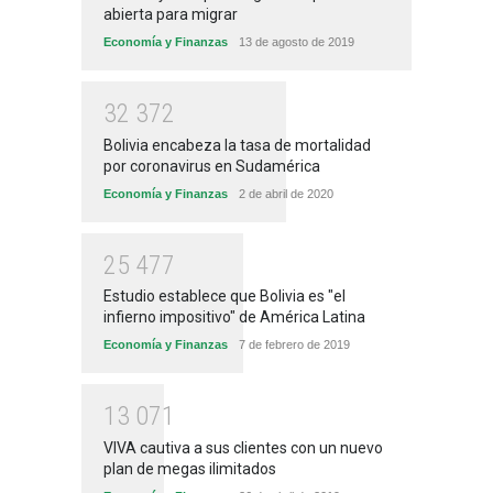
abierta para migrar
Economía y Finanzas
13 de agosto de 2019
3
2
3
7
2
Bolivia encabeza la tasa de mortalidad
por coronavirus en Sudamérica
Economía y Finanzas
2 de abril de 2020
2
5
4
7
7
Estudio establece que Bolivia es "el
infierno impositivo" de América Latina
Economía y Finanzas
7 de febrero de 2019
1
3
0
7
1
VIVA cautiva a sus clientes con un nuevo
plan de megas ilimitados