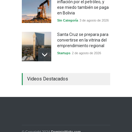
inflación por el petróleo, y
ese miedo también se paga
en Bolivia
Sin Categoría
3 de agosto de 2026
Santa Cruz se prepara para
convertirse en la vitrina del
emprendimiento regional
Startups
2 de agosto de 2026
China frena su producción
Videos Destacados
industrial y el golpe puede
llegar hasta las
exportaciones bolivianas
Sin Categoría
1 de agosto de 2026
La promesa oficial de un
dólar a 10 bolivianos se
desinfla mientras el
mercado marca otro récord