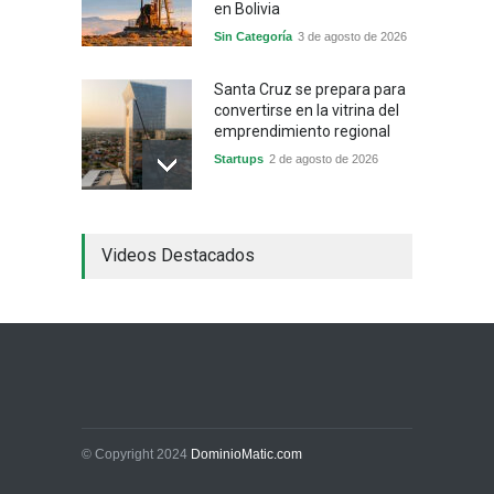
en Bolivia
Sin Categoría
3 de agosto de 2026
Santa Cruz se prepara para
convertirse en la vitrina del
emprendimiento regional
Startups
2 de agosto de 2026
China frena su producción
Videos Destacados
industrial y el golpe puede
llegar hasta las
exportaciones bolivianas
Sin Categoría
1 de agosto de 2026
La promesa oficial de un
dólar a 10 bolivianos se
desinfla mientras el
mercado marca otro récord
© Copyright 2024
DominioMatic.com
Economía y Finanzas
31 de julio de 2026