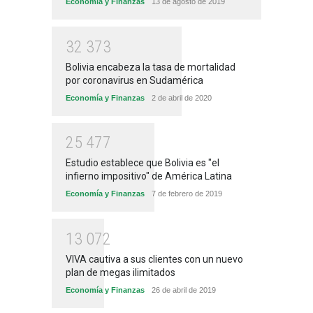
Economía y Finanzas
13 de agosto de 2019
3
2
3
7
3
Bolivia encabeza la tasa de mortalidad
por coronavirus en Sudamérica
Economía y Finanzas
2 de abril de 2020
2
5
4
7
7
Estudio establece que Bolivia es "el
infierno impositivo" de América Latina
Economía y Finanzas
7 de febrero de 2019
1
3
0
7
2
VIVA cautiva a sus clientes con un nuevo
plan de megas ilimitados
Economía y Finanzas
26 de abril de 2019