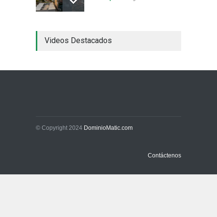
China frena su producción
Videos Destacados
industrial y el golpe puede
llegar hasta las
exportaciones bolivianas
Sin Categoría
1 de agosto de 2026
La promesa oficial de un
dólar a 10 bolivianos se
desinfla mientras el
mercado marca otro récord
© Copyright 2024
DominioMatic.com
Economía y Finanzas
31 de julio de 2026
Contáctenos