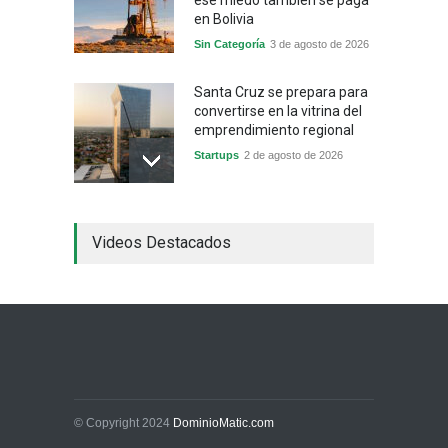
ese miedo también se paga
en Bolivia
Sin Categoría
3 de agosto de 2026
Santa Cruz se prepara para
convertirse en la vitrina del
emprendimiento regional
Startups
2 de agosto de 2026
China frena su producción
Videos Destacados
industrial y el golpe puede
llegar hasta las
exportaciones bolivianas
Sin Categoría
1 de agosto de 2026
La promesa oficial de un
dólar a 10 bolivianos se
desinfla mientras el
mercado marca otro récord
© Copyright 2024
DominioMatic.com
Economía y Finanzas
31 de julio de 2026