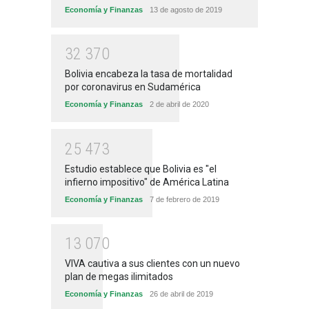
Economía y Finanzas
13 de agosto de 2019
3
2
3
7
0
Bolivia encabeza la tasa de mortalidad
por coronavirus en Sudamérica
Economía y Finanzas
2 de abril de 2020
2
5
4
7
3
Estudio establece que Bolivia es "el
infierno impositivo" de América Latina
Economía y Finanzas
7 de febrero de 2019
1
3
0
7
0
VIVA cautiva a sus clientes con un nuevo
plan de megas ilimitados
Economía y Finanzas
26 de abril de 2019