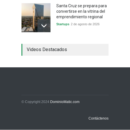
Santa Cruz se prepara para
convertirse en la vitrina del
emprendimiento regional
Startups
2 de agosto de 2026
China frena su producción
Videos Destacados
industrial y el golpe puede
llegar hasta las
exportaciones bolivianas
Sin Categoría
1 de agosto de 2026
La promesa oficial de un
dólar a 10 bolivianos se
desinfla mientras el
mercado marca otro récord
© Copyright 2024
DominioMatic.com
Economía y Finanzas
31 de julio de 2026
Contáctenos