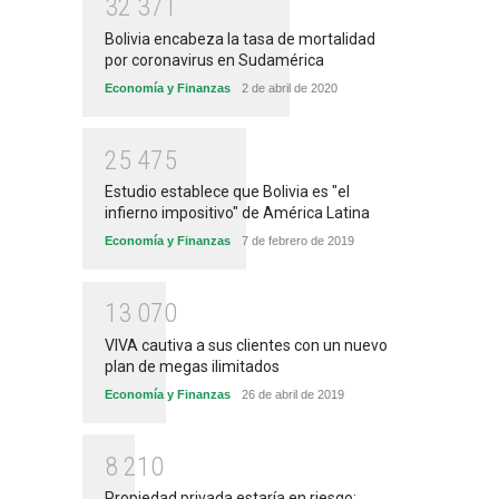
3
2
3
7
1
Bolivia encabeza la tasa de mortalidad
por coronavirus en Sudamérica
Economía y Finanzas
2 de abril de 2020
2
5
4
7
5
Estudio establece que Bolivia es "el
infierno impositivo" de América Latina
Economía y Finanzas
7 de febrero de 2019
1
3
0
7
0
VIVA cautiva a sus clientes con un nuevo
plan de megas ilimitados
Economía y Finanzas
26 de abril de 2019
8
2
1
0
Propiedad privada estaría en riesgo: