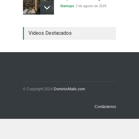
Startups
2 de agosto de 2026
China frena su producción
Videos Destacados
industrial y el golpe puede
llegar hasta las
exportaciones bolivianas
Sin Categoría
1 de agosto de 2026
La promesa oficial de un
dólar a 10 bolivianos se
desinfla mientras el
mercado marca otro récord
© Copyright 2024
DominioMatic.com
Economía y Finanzas
31 de julio de 2026
Contáctenos