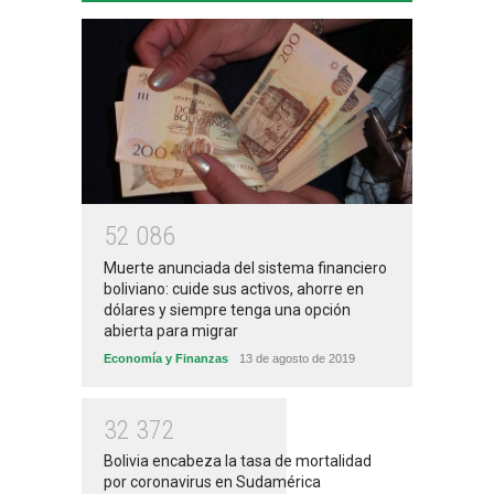
5
2
0
8
6
Muerte anunciada del sistema financiero
boliviano: cuide sus activos, ahorre en
dólares y siempre tenga una opción
abierta para migrar
Economía y Finanzas
13 de agosto de 2019
3
2
3
7
2
Bolivia encabeza la tasa de mortalidad
por coronavirus en Sudamérica