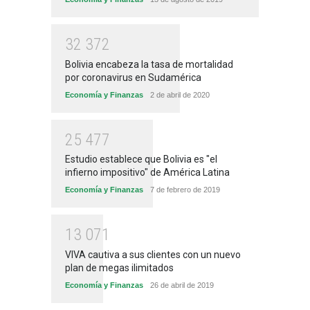
3
2
3
7
2
Bolivia encabeza la tasa de mortalidad
por coronavirus en Sudamérica
Economía y Finanzas
2 de abril de 2020
2
5
4
7
7
Estudio establece que Bolivia es "el
infierno impositivo" de América Latina
Economía y Finanzas
7 de febrero de 2019
1
3
0
7
1
VIVA cautiva a sus clientes con un nuevo
plan de megas ilimitados
Economía y Finanzas
26 de abril de 2019