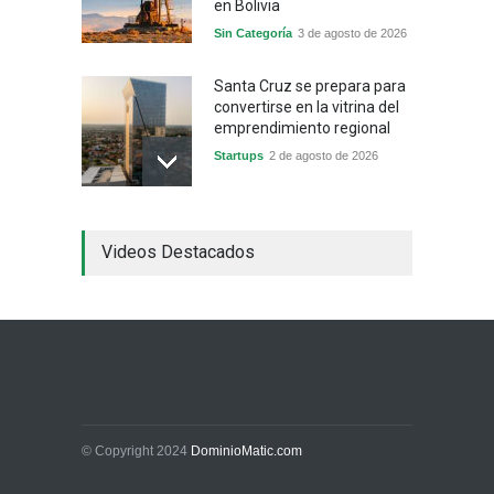
en Bolivia
Sin Categoría
3 de agosto de 2026
Santa Cruz se prepara para
convertirse en la vitrina del
emprendimiento regional
Startups
2 de agosto de 2026
China frena su producción
Videos Destacados
industrial y el golpe puede
llegar hasta las
exportaciones bolivianas
Sin Categoría
1 de agosto de 2026
La promesa oficial de un
dólar a 10 bolivianos se
desinfla mientras el
mercado marca otro récord
© Copyright 2024
DominioMatic.com
Economía y Finanzas
31 de julio de 2026