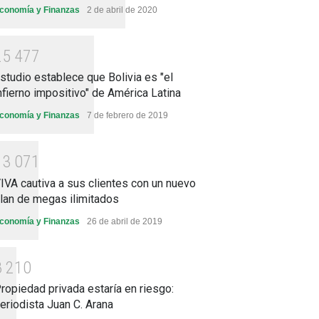
conomía y Finanzas
2 de abril de 2020
2
5
4
7
7
studio establece que Bolivia es "el
nfierno impositivo" de América Latina
conomía y Finanzas
7 de febrero de 2019
1
3
0
7
1
IVA cautiva a sus clientes con un nuevo
lan de megas ilimitados
conomía y Finanzas
26 de abril de 2019
8
2
1
0
ocumentación

ropiedad privada estaría en riesgo:
teria civil,

eriodista Juan C. Arana