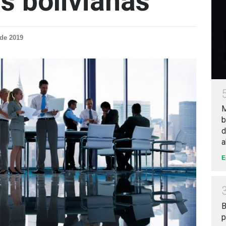
s bolivianas
 de 2019
M
b
d
a
E
B
p