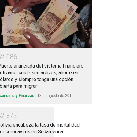
5
2
0
8
6
uerte anunciada del sistema financiero
oliviano: cuide sus activos, ahorre en
ólares y siempre tenga una opción
bierta para migrar
conomía y Finanzas
13 de agosto de 2019
3
2
3
7
2
olivia encabeza la tasa de mortalidad
or coronavirus en Sudamérica