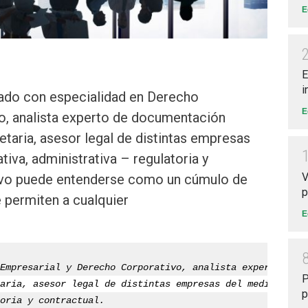
E
E
i
o con especialidad en Derecho
E
o, analista experto de documentación
ietaria, asesor legal de distintas empresas
tiva, administrativa – regulatoria y
V
tivo puede entenderse como un cúmulo de
p
e permiten a cualquier
E
Empresarial y Derecho Corporativo, analista experto de d
P
aria, asesor legal de distintas empresas del medio en ma
p
oria y contractual.
