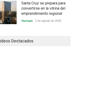
Santa Cruz se prepara para
convertirse en la vitrina del
emprendimiento regional
Startups
2 de agosto de 2026
China frena su producción
industrial y el golpe puede
ideos Destacados
llegar hasta las exportaciones
bolivianas
Sin Categoría
1 de agosto de 2026
La promesa oficial de un dólar
a 10 bolivianos se desinfla
mientras el mercado marca
otro récord
Economía y Finanzas
31 de julio de 2026