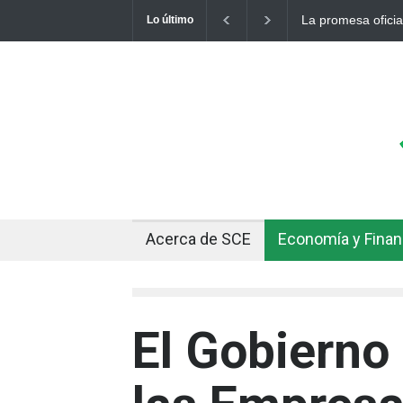
La promesa oficia
Lo último
otro récord
Acerca de SCE
Economía y Fina
El Gobierno