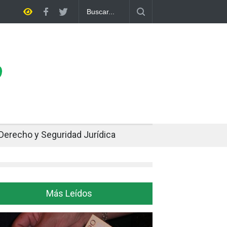
Cuando el oro y la plata se enfrían afuera, Bolivia siente el golpe en 
Derecho y Seguridad Jurídica
Más Leídos