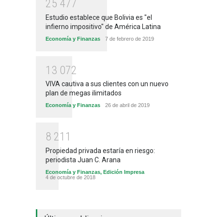
2
5
4
7
7
Estudio establece que Bolivia es "el
infierno impositivo" de América Latina
Economía y Finanzas
7 de febrero de 2019
1
3
0
7
2
VIVA cautiva a sus clientes con un nuevo
plan de megas ilimitados
Economía y Finanzas
26 de abril de 2019
8
2
1
1
Propiedad privada estaría en riesgo:
periodista Juan C. Arana
Economía y Finanzas
,
Edición Impresa
4 de octubre de 2018