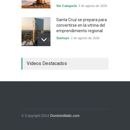
Sin Categoría
3 de agosto de 2026
Santa Cruz se prepara para
convertirse en la vitrina del
emprendimiento regional
Startups
2 de agosto de 2026
China frena su producción
Videos Destacados
industrial y el golpe puede
llegar hasta las
exportaciones bolivianas
Sin Categoría
1 de agosto de 2026
La promesa oficial de un
dólar a 10 bolivianos se
desinfla mientras el
mercado marca otro récord
© Copyright 2024
DominioMatic.com
Economía y Finanzas
31 de julio de 2026