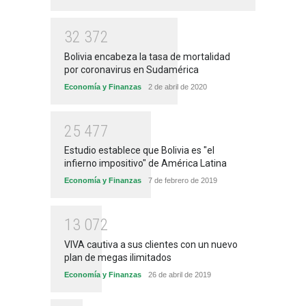
3
2
3
7
2
Bolivia encabeza la tasa de mortalidad
por coronavirus en Sudamérica
Economía y Finanzas
2 de abril de 2020
2
5
4
7
7
Estudio establece que Bolivia es "el
infierno impositivo" de América Latina
Economía y Finanzas
7 de febrero de 2019
1
3
0
7
2
VIVA cautiva a sus clientes con un nuevo
plan de megas ilimitados
Economía y Finanzas
26 de abril de 2019