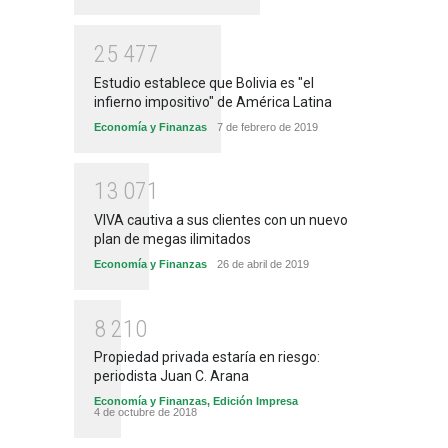
2
5
4
7
7
Estudio establece que Bolivia es "el
infierno impositivo" de América Latina
Economía y Finanzas
7 de febrero de 2019
1
3
0
7
1
VIVA cautiva a sus clientes con un nuevo
plan de megas ilimitados
Economía y Finanzas
26 de abril de 2019
8
2
1
0
Propiedad privada estaría en riesgo:
periodista Juan C. Arana
Economía y Finanzas
,
Edición Impresa
4 de octubre de 2018