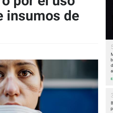
ro por el uso
e insumos de
M
b
d
a
E
B
p