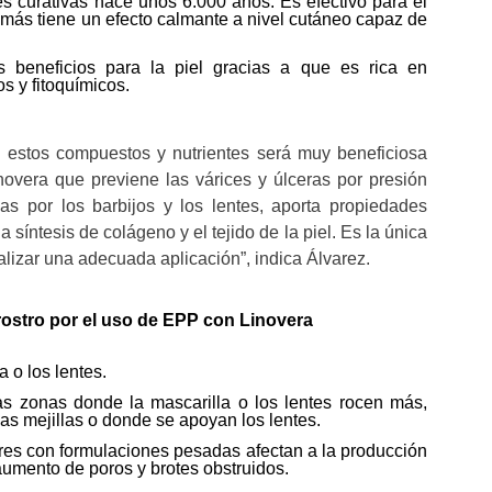
s curativas hace unos 6.000 años. Es efectivo para el
demás tiene un efecto calmante a nivel cutáneo capaz de
es beneficios para la piel gracias a que es rica en
s y fitoquímicos.
 estos compuestos y nutrientes será muy beneficiosa
novera que previene las várices y úlceras por presión
as por los barbijos y los lentes, aporta propiedades
a síntesis de colágeno y el tejido de la piel. Es la única
alizar una adecuada aplicación”, indica Álvarez.
 rostro por el uso de EPP con Linovera
a o los lentes.
as zonas donde la mascarilla o los lentes rocen más,
las mejillas o donde se apoyan los lentes.
ores con formulaciones pesadas afectan a la producción
aumento de poros y brotes obstruidos.