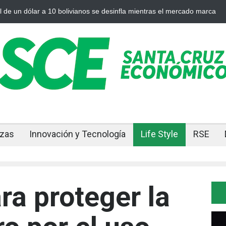
Cuando el oro y la plata se enfrían afuera, Bolivia siente el golpe
nzas
Innovación y Tecnología
Life Style
RSE
ra proteger la