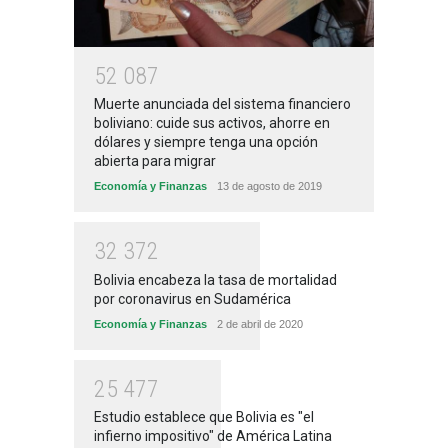
5
2
0
8
7
Muerte anunciada del sistema financiero
boliviano: cuide sus activos, ahorre en
dólares y siempre tenga una opción
abierta para migrar
Economía y Finanzas
13 de agosto de 2019
3
2
3
7
2
Bolivia encabeza la tasa de mortalidad
por coronavirus en Sudamérica
Economía y Finanzas
2 de abril de 2020
2
5
4
7
7
Estudio establece que Bolivia es "el
infierno impositivo" de América Latina