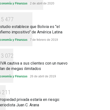
conomía y Finanzas
2 de abril de 2020
2
5
4
7
7
studio establece que Bolivia es "el
nfierno impositivo" de América Latina
conomía y Finanzas
7 de febrero de 2019
1
3
0
7
2
IVA cautiva a sus clientes con un nuevo
lan de megas ilimitados
conomía y Finanzas
26 de abril de 2019
8
2
1
1
ropiedad privada estaría en riesgo:
eriodista Juan C. Arana