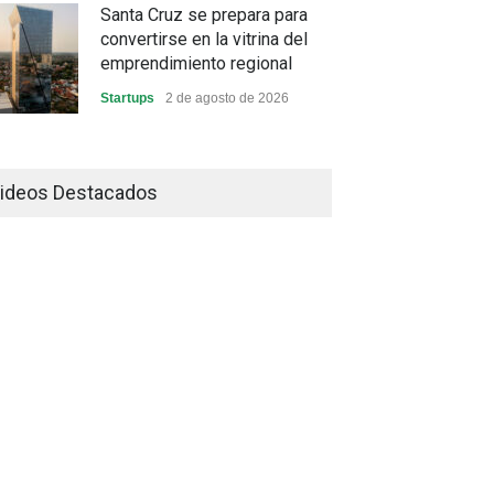
Santa Cruz se prepara para
convertirse en la vitrina del
emprendimiento regional
Startups
2 de agosto de 2026
China frena su producción
industrial y el golpe puede
ideos Destacados
llegar hasta las exportaciones
bolivianas
Sin Categoría
1 de agosto de 2026
La promesa oficial de un dólar
a 10 bolivianos se desinfla
mientras el mercado marca
otro récord
Economía y Finanzas
31 de julio de 2026