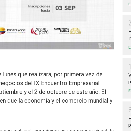
E
E
i
E
lunes que realizará, por primera vez de
V
p
 negocios del IX Encuentro Empresarial
ptiembre y el 2 de octubre de este año. El
E
en que la economía y el comercio mundial y
P
p
que realizará, por primera vez de manera virtual, la