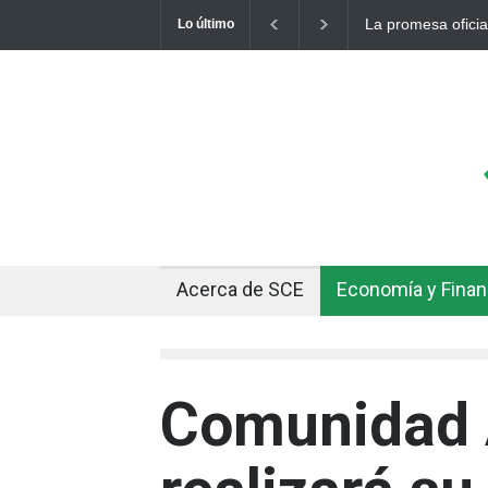
La promesa oficial de un dólar
Lo último
otro récord
Acerca de SCE
Economía y Fina
Comunidad 