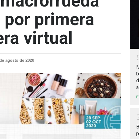
u macrorrueda
 por primera
ra virtual
de agosto de 2020
M
b
d
a
E
B
p