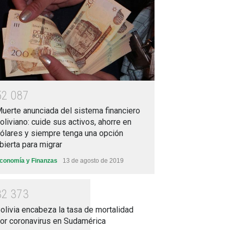
5
2
0
8
7
uerte anunciada del sistema financiero
oliviano: cuide sus activos, ahorre en
ólares y siempre tenga una opción
bierta para migrar
conomía y Finanzas
13 de agosto de 2019
3
2
3
7
3
olivia encabeza la tasa de mortalidad
or coronavirus en Sudamérica