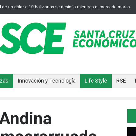
 a 10 bolivianos se desinfla mientras el mercado marca
Cuando el or
nzas
Innovación y Tecnología
Life Style
RSE
Andina