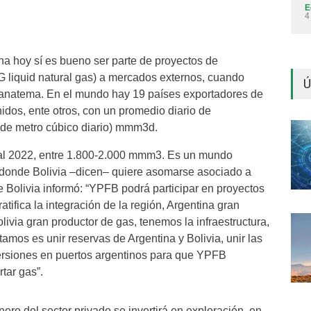
E
4
na hoy sí es bueno ser parte de proyectos de
G liquid natural gas) a mercados externos, cuando
Ú
anatema. En el mundo hay 19 países exportadores de
idos, ente otros, con un promedio diario de
 de metro cúbico diario) mmm3d.
, al 2022, entre 1.800-2.000 mmm3. Es un mundo
 donde Bolivia –dicen– quiere asomarse asociado a
de Bolivia informó: “YPFB podrá participar en proyectos
tifica la integración de la región, Argentina gran
livia gran productor de gas, tenemos la infraestructura,
amos es unir reservas de Argentina y Bolivia, unir las
ersiones en puertos argentinos para que YPFB
rtar gas”.
ero del sector privado se invertirá en exploración, en