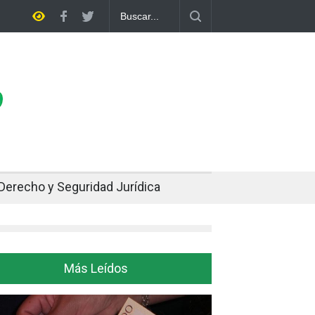
pe dos décadas de distancia con el FMI y pone a prueba su propio plan
Derecho y Seguridad Jurídica
Más Leídos