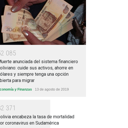
5
2
0
8
5
uerte anunciada del sistema financiero
oliviano: cuide sus activos, ahorre en
ólares y siempre tenga una opción
bierta para migrar
conomía y Finanzas
13 de agosto de 2019
3
2
3
7
1
olivia encabeza la tasa de mortalidad
or coronavirus en Sudamérica