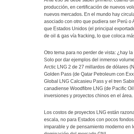
producción, en certificación de nuevos vo
nuevos mercados. En el mundo hay circula
asociado con otro que pudiera ser Perú o 
que Estados Unidos (el principal exportad
de oil & gas vía fracking, lo que coloca m
Otro tema para no perder de vista: ¿hay la
Solo por dar ejemplos del inmenso volumen
Arctic LNG 2 de 27 millardos de dólares (
Golden Pass (de Qatar Petroleum con Exxo
Global LNG Calcasieu Pass y el tren Sabi
canadiense Woodfibre LNG (de Pacific Oil 
inversiones y proyectos chinos en el área.
Los costos de proyectos LNG están razona
escala, no para Estados con pocos fondos 
imparable y de pensamiento moderno en l
dominación del mercado GNL.