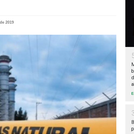
 de 2019
M
b
d
a
E
B
p