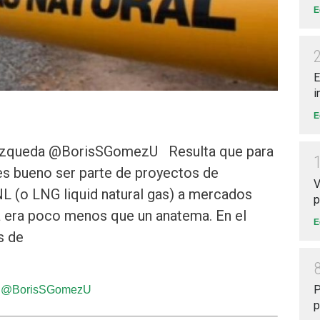
E
E
i
E
 Úzqueda @BorisSGomezU Resulta que para
 es bueno ser parte de proyectos de
V
NL (o LNG liquid natural gas) a mercados
p
 era poco menos que un anatema. En el
E
s de
P
da @BorisSGomezU
p