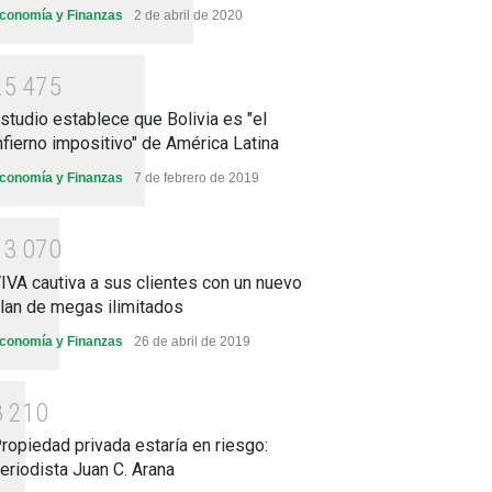
conomía y Finanzas
2 de abril de 2020
2
5
4
7
5
studio establece que Bolivia es "el
nfierno impositivo" de América Latina
conomía y Finanzas
7 de febrero de 2019
1
3
0
7
0
IVA cautiva a sus clientes con un nuevo
lan de megas ilimitados
conomía y Finanzas
26 de abril de 2019
8
2
1
0
ropiedad privada estaría en riesgo:
eriodista Juan C. Arana