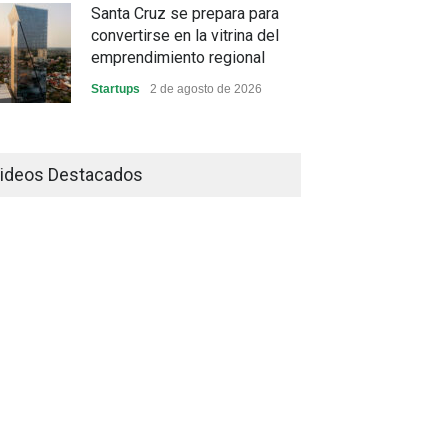
Santa Cruz se prepara para
convertirse en la vitrina del
emprendimiento regional
Startups
2 de agosto de 2026
China frena su producción
industrial y el golpe puede
ideos Destacados
llegar hasta las exportaciones
bolivianas
Sin Categoría
1 de agosto de 2026
La promesa oficial de un dólar
a 10 bolivianos se desinfla
mientras el mercado marca
otro récord
Economía y Finanzas
31 de julio de 2026