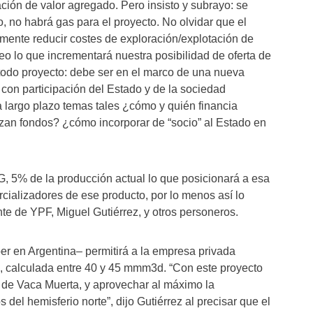
ción de valor agregado. Pero insisto y subrayo: se
io, no habrá gas para el proyecto. No olvidar que el
amente reducir costes de exploración/explotación de
eo lo que incrementará nuestra posibilidad de oferta de
todo proyecto: debe ser en el marco de una nueva
on participación del Estado y de la sociedad
 largo plazo temas tales ¿cómo y quién financia
zan fondos? ¿cómo incorporar de “socio” al Estado en
NG, 5% de la producción actual lo que posicionará a esa
ializadores de ese producto, por lo menos así lo
te de YPF, Miguel Gutiérrez, y otros personeros.
er en Argentina– permitirá a la empresa privada
l, calculada entre 40 y 45 mmm3d. “Con este proyecto
 de Vaca Muerta, y aprovechar al máximo la
del hemisferio norte”, dijo Gutiérrez al precisar que el