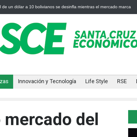
 plata se enfrían afuera, Bolivia siente el golpe en casa
Bolivia rom
ajuste
nzas
Innovación y Tecnología
Life Style
RSE
 mercado del