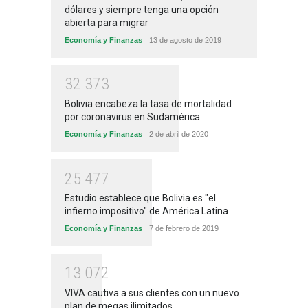
dólares y siempre tenga una opción
abierta para migrar
Economía y Finanzas
13 de agosto de 2019
3
2
3
7
3
Bolivia encabeza la tasa de mortalidad
por coronavirus en Sudamérica
Economía y Finanzas
2 de abril de 2020
2
5
4
7
7
Estudio establece que Bolivia es "el
infierno impositivo" de América Latina
Economía y Finanzas
7 de febrero de 2019
1
3
0
7
2
VIVA cautiva a sus clientes con un nuevo
plan de megas ilimitados