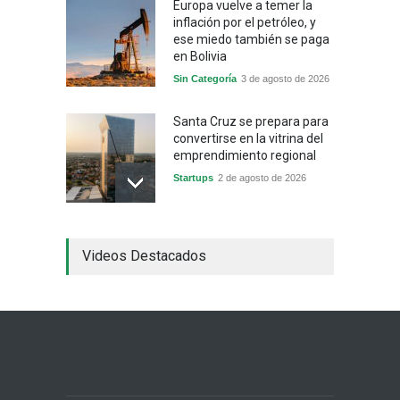
Europa vuelve a temer la
inflación por el petróleo, y
ese miedo también se paga
en Bolivia
Sin Categoría
3 de agosto de 2026
Santa Cruz se prepara para
convertirse en la vitrina del
emprendimiento regional
Startups
2 de agosto de 2026
China frena su producción
Videos Destacados
industrial y el golpe puede
llegar hasta las
exportaciones bolivianas
Sin Categoría
1 de agosto de 2026
La promesa oficial de un
dólar a 10 bolivianos se
desinfla mientras el