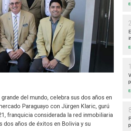
E
E
i
E
V
p
E
ás grande del mundo, celebra sus dos años en
 mercado Paraguayo con Jürgen Klaric, gurú
1, franquicia considerada la red inmobiliaria
P
 dos años de éxitos en Bolivia y su
p