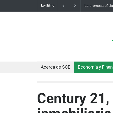
La promesa oficial de un dólar a 10 bolivianos se 
Lo último
otro récord
Acerca de SCE
Economía y Fina
Century 21, 