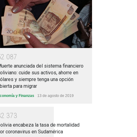
5
2
0
8
7
uerte anunciada del sistema financiero
oliviano: cuide sus activos, ahorre en
ólares y siempre tenga una opción
bierta para migrar
conomía y Finanzas
13 de agosto de 2019
3
2
3
7
3
olivia encabeza la tasa de mortalidad
or coronavirus en Sudamérica