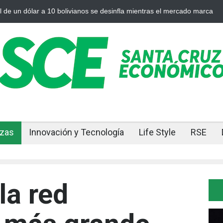
desinfla mientras el mercado marca
Cuando el oro y la plata se enfr
nzas
Innovación y Tecnología
Life Style
RSE
la red