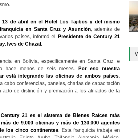
ismo.
y 13 de abril en el Hotel Los Tajibos y del mismo
a franquicia en Santa Cruz y Asunción
, además de
varios países, informó el
Presidente de Century 21
ay, Ives de Chazal.
V
ncia en Bolivia, específicamente en Santa Cruz, e
ito hace menos de seis meses.
Por eso nuestra
 está integrando las oficinas de ambos países
.
 a cabo conferencias, paneles, charlas de capacitación
n acto de distinción y premiación a los afiliados de la
e
Century 21 es el sistema de Bienes Raíces más
 más de 9.000 oficinas y más de 130.000 agentes
de los cinco continentes
. Esta franquicia trabaja en
tralia, Egipto, Aruba, Tailandia, Alemania, México,