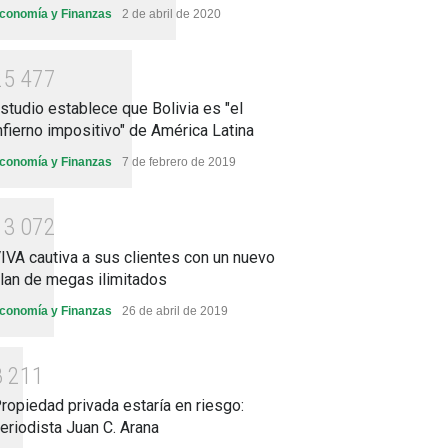
conomía y Finanzas
2 de abril de 2020
2
5
4
7
7
studio establece que Bolivia es "el
nfierno impositivo" de América Latina
conomía y Finanzas
7 de febrero de 2019
1
3
0
7
2
IVA cautiva a sus clientes con un nuevo
lan de megas ilimitados
conomía y Finanzas
26 de abril de 2019
8
2
1
1
ropiedad privada estaría en riesgo:
eriodista Juan C. Arana