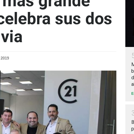
a más grande
celebra sus dos
ivia
 2019
M
b
d
a
E
B
p