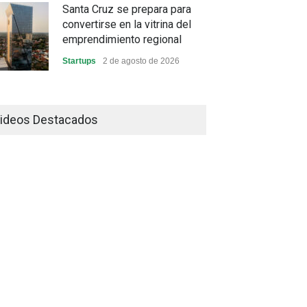
Santa Cruz se prepara para
convertirse en la vitrina del
emprendimiento regional
Startups
2 de agosto de 2026
China frena su producción
industrial y el golpe puede
ideos Destacados
llegar hasta las exportaciones
bolivianas
Sin Categoría
1 de agosto de 2026
La promesa oficial de un dólar
a 10 bolivianos se desinfla
mientras el mercado marca
otro récord
Economía y Finanzas
31 de julio de 2026