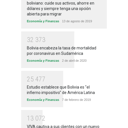
boliviano: cuide sus activos, ahorre en
dólares y siempre tenga una opción
abierta para migrar
Economía y Finanzas
13 de agosto de 2019
3
2
3
7
3
Bolivia encabeza la tasa de mortalidad
por coronavirus en Sudamérica
Economía y Finanzas
2 de abril de 2020
2
5
4
7
7
Estudio establece que Bolivia es "el
infierno impositivo" de América Latina
Economía y Finanzas
7 de febrero de 2019
1
3
0
7
2
VIVA cautiva a sus clientes con un nuevo