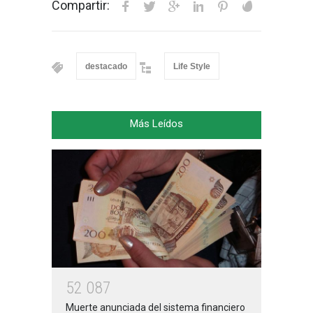
Compartir:
destacado
Life Style
Más Leídos
5
2
0
8
7
Muerte anunciada del sistema financiero