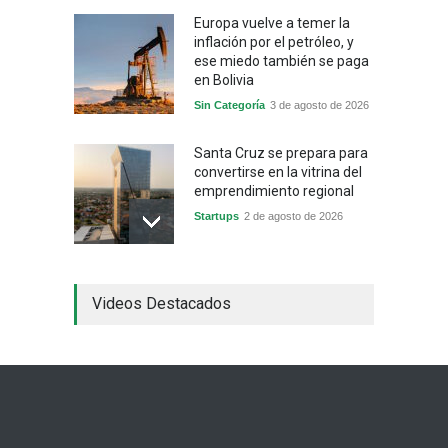
Europa vuelve a temer la
inflación por el petróleo, y
ese miedo también se paga
en Bolivia
Sin Categoría
3 de agosto de 2026
Santa Cruz se prepara para
convertirse en la vitrina del
emprendimiento regional
Startups
2 de agosto de 2026
China frena su producción
Videos Destacados
industrial y el golpe puede
llegar hasta las
exportaciones bolivianas
Sin Categoría
1 de agosto de 2026
La promesa oficial de un
dólar a 10 bolivianos se