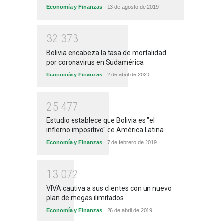
Economía y Finanzas
13 de agosto de 2019
3
2
3
7
3
Bolivia encabeza la tasa de mortalidad
por coronavirus en Sudamérica
Economía y Finanzas
2 de abril de 2020
2
5
4
7
7
Estudio establece que Bolivia es "el
infierno impositivo" de América Latina
Economía y Finanzas
7 de febrero de 2019
1
3
0
7
2
VIVA cautiva a sus clientes con un nuevo
plan de megas ilimitados
Economía y Finanzas
26 de abril de 2019