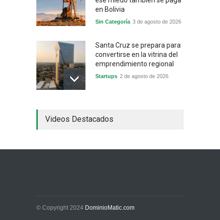
ese miedo también se paga
en Bolivia
Sin Categoría
3 de agosto de 2026
Santa Cruz se prepara para
convertirse en la vitrina del
emprendimiento regional
Startups
2 de agosto de 2026
China frena su producción
Videos Destacados
industrial y el golpe puede
llegar hasta las
exportaciones bolivianas
Sin Categoría
1 de agosto de 2026
La promesa oficial de un
dólar a 10 bolivianos se
desinfla mientras el
mercado marca otro récord
© Copyright 2024
DominioMatic.com
Economía y Finanzas
31 de julio de 2026