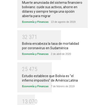
Muerte anunciada del sistema financiero
boliviano: cuide sus activos, ahorre en
dólares y siempre tenga una opción
abierta para migrar
Economía y Finanzas
13 de agosto de 2019
3
2
3
7
1
Bolivia encabeza la tasa de mortalidad
por coronavirus en Sudamérica
Economía y Finanzas
2 de abril de 2020
2
5
4
7
5
Estudio establece que Bolivia es "el
infierno impositivo" de América Latina
Economía y Finanzas
7 de febrero de 2019
1
3
0
7
0