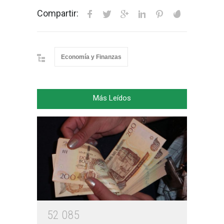
Compartir:
Economía y Finanzas
Más Leídos
5
2
0
8
5