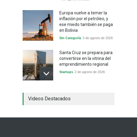
Europa vuelve a temer la
inflación por el petróleo, y
ese miedo también se paga
en Bolivia
Sin Categoría
3 de agosto de 2026
Santa Cruz se prepara para
convertirse en la vitrina del
emprendimiento regional
Startups
2 de agosto de 2026
China frena su producción
Videos Destacados
industrial y el golpe puede
llegar hasta las
exportaciones bolivianas
Sin Categoría
1 de agosto de 2026
La promesa oficial de un