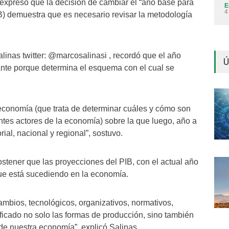
 expresó que la decisión de cambiar el “año base para
E
4
IB) demuestra que es necesario revisar la metodología
linas twitter: @marcosalinasi , recordó que el año
Ú
ante porque determina el esquema con el cual se
a economía (que trata de determinar cuáles y cómo son
ntes actores de la economía) sobre la que luego, año a
rial, nacional y regional”, sostuvo.
tener que las proyecciones del PIB, con el actual año
que está sucediendo en la economía.
mbios, tecnológicos, organizativos, normativos,
icado no solo las formas de producción, sino también
 de nuestra economía”, explicó Salinas.