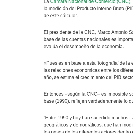
La
Cámara Nacional de Comercio (CNC)
,
la medición del Producto Interno Bruto (P
de este cálculo”.
El presidente de la CNC, Marco Antonio Sa
base de las cuentas nacionales es import
evalúa el desempeño de la economía.
«Pues es en base a esta ‘fotografía’ de l
las relaciones económicas entre los difere
año, se estima el crecimiento del PIB secto
Entonces –según la CNC– es imposible sos
base (1990), reflejen verdaderamente lo 
“Entre 1990 y hoy han sucedido muchos ca
geográficos y demográficos, que han modif
los pesos de los diferentes actores dentro