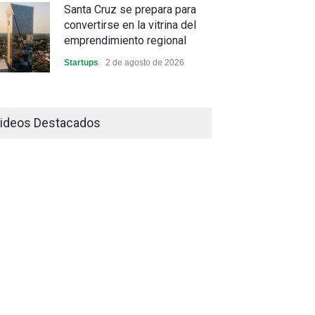
Santa Cruz se prepara para
convertirse en la vitrina del
emprendimiento regional
Startups
2 de agosto de 2026
China frena su producción
industrial y el golpe puede
ideos Destacados
llegar hasta las exportaciones
bolivianas
Sin Categoría
1 de agosto de 2026
La promesa oficial de un dólar
a 10 bolivianos se desinfla
mientras el mercado marca
otro récord
Economía y Finanzas
31 de julio de 2026