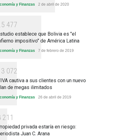
conomía y Finanzas
2 de abril de 2020
2
5
4
7
7
studio establece que Bolivia es "el
nfierno impositivo" de América Latina
conomía y Finanzas
7 de febrero de 2019
1
3
0
7
2
IVA cautiva a sus clientes con un nuevo
lan de megas ilimitados
conomía y Finanzas
26 de abril de 2019
8
2
1
1
ropiedad privada estaría en riesgo:
eriodista Juan C. Arana