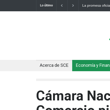
La promesa oficial de un dólar
Lo último
otro récord
Acerca de SCE
Economía y Fina
Cámara Nac