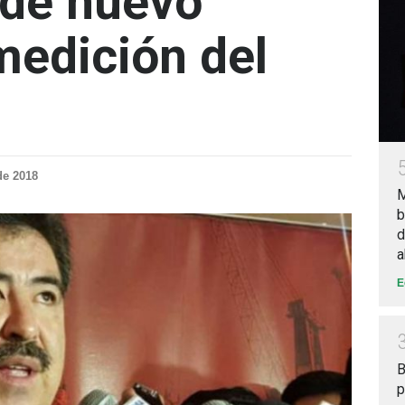
ide nuevo
edición del
de 2018
M
b
d
a
E
B
p