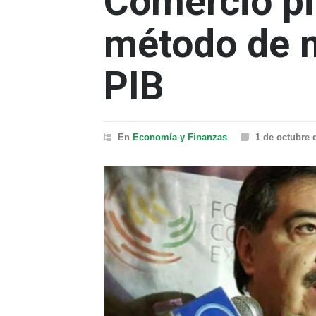
Comercio p
método de m
PIB
En
Economía y Finanzas
1 de octubre 