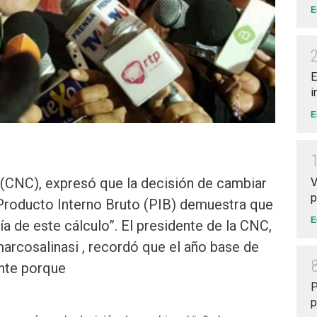
E
E
i
E
(CNC), expresó que la decisión de cambiar
V
p
 Producto Interno Bruto (PIB) demuestra que
E
a de este cálculo”. El presidente de la CNC,
arcosalinasi , recordó que el año base de
ante porque
P
p