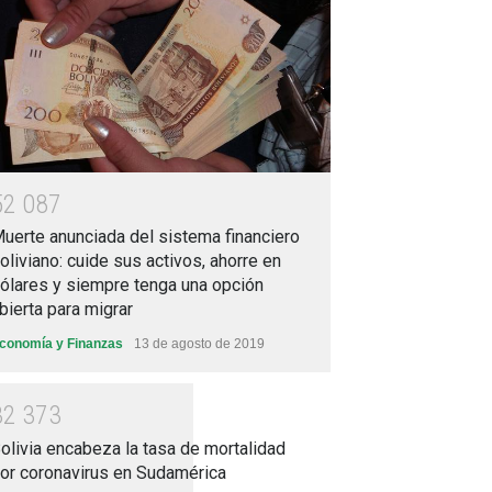
5
2
0
8
7
uerte anunciada del sistema financiero
oliviano: cuide sus activos, ahorre en
ólares y siempre tenga una opción
bierta para migrar
conomía y Finanzas
13 de agosto de 2019
3
2
3
7
3
olivia encabeza la tasa de mortalidad
or coronavirus en Sudamérica