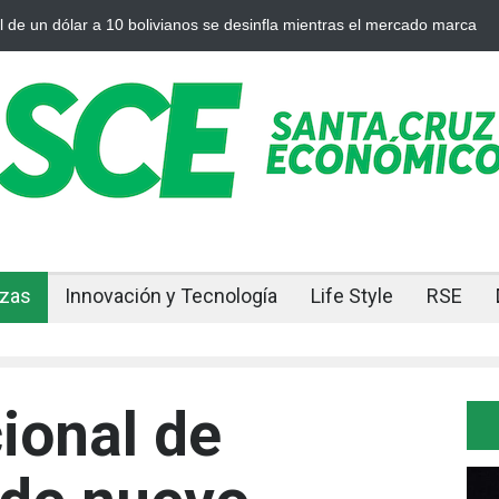
 a 10 bolivianos se desinfla mientras el mercado marca
Cuando el or
nzas
Innovación y Tecnología
Life Style
RSE
ional de